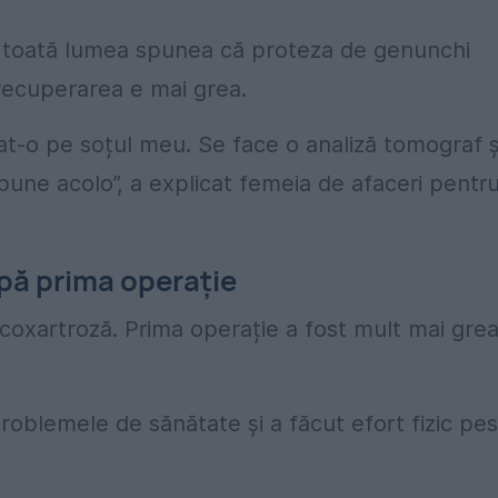
te, toată lumea spunea că proteza de genunchi
recuperarea e mai grea.
-o pe soțul meu. Se face o analiză tomograf ș
 pune acolo”, a explicat femeia de afaceri pentr
pă prima operație
 coxartroză. Prima operație a fost mult mai grea
problemele de sănătate și a făcut efort fizic pe