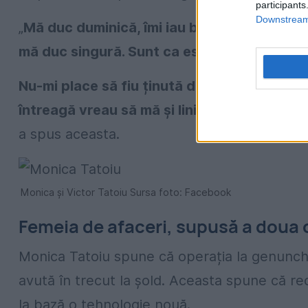
participants
Downstream 
„
Mă duc duminică, îmi iau băgăjelul, nu vrea
mă duc singură. Sunt ca eschimoșii, când a
Nu-mi place să fiu ținută de mână. Întotdea
întreagă vreau să mă și liniștesc. Am 4 emi
a spus aceasta.
Monica și Victor Tatoiu Sursa foto: Facebook
Femeia de afaceri, supusă a doua o
Monica Tatoiu spune că operația la genunchi 
avută în trecut la șold. Aceasta spune că rec
la bază o tehnologie nouă.