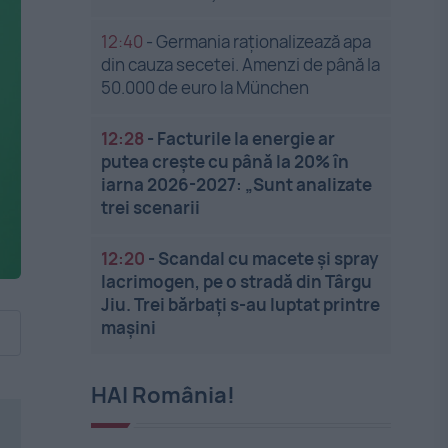
12:40
-
Germania raționalizează apa
din cauza secetei. Amenzi de până la
50.000 de euro la München
12:28
-
Facturile la energie ar
putea crește cu până la 20% în
iarna 2026-2027: „Sunt analizate
trei scenarii
12:20
-
Scandal cu macete și spray
lacrimogen, pe o stradă din Târgu
Jiu. Trei bărbați s-au luptat printre
mașini
HAI România!