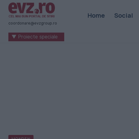
Știri
Home
Social
naționale
coordonare@evzgroup.ro
și
▼ Proiecte speciale
internaționale
|
România
-
Evenimentul
Zilei