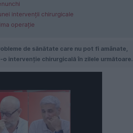
enunchi
ei intervenții chirurgicale
ima operație
obleme de sănătate care nu pot fi amânate,
-o intervenție chirurgicală în zilele următoare.