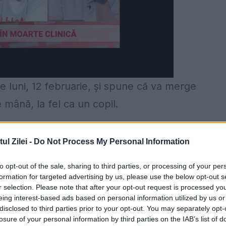
 luni, 12 februarie, și spune că va merge
e mână, la fel ca un copil.
 probleme la unul dintre genunchi.
l Zilei -
Do Not Process My Personal Information
 la genunchi
to opt-out of the sale, sharing to third parties, or processing of your per
 și el printr-o intervenție chirurgicală similară,
formation for targeted advertising by us, please use the below opt-out s
r selection. Please note that after your opt-out request is processed y
eing interest-based ads based on personal information utilized by us or
disclosed to third parties prior to your opt-out. You may separately opt-
losure of your personal information by third parties on the IAB’s list of
toiu spune că își dorește să se bucure de liniș