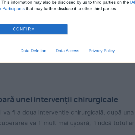
. This information may also be disclosed by us to third parties on the
IA
Participants
that may further disclose it to other third parties.
u să vină nimeni cu mine. Le-am interzis tuturo
m o problemă, o rezolv singură.
CONFIRM
una mă descurc. Nu o să răspund la telefon. O
siuni pe zi, de asta am ajuns cu tensiunea mare
Data Deletion
Data Access
Privacy Policy
ară unei intervenții chirurgicale
va fi a doua intervenție chirurgicală, după una
uperarea va fi mult mai ușoară, fiindcă totul a