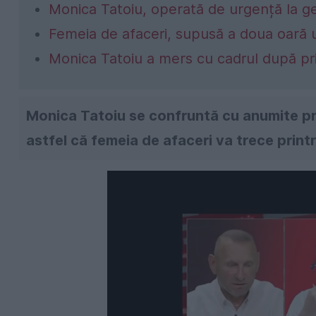
Monica Tatoiu, operată de urgență la g
Femeia de afaceri, supusă a doua oară un
Monica Tatoiu a mers cu cadrul după pr
Monica Tatoiu se confruntă cu anumite pr
astfel că femeia de afaceri va trece printr