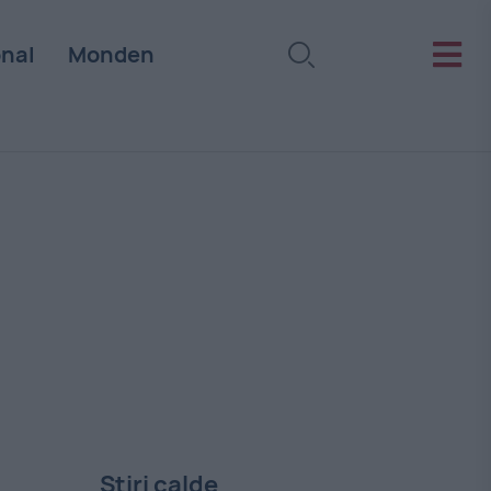
onal
Monden
Stiri calde