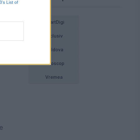
B’s List of
r,
SmartDigi
Exclusiv
 zi
”,
Moldova
Horoscop
Vremea
re