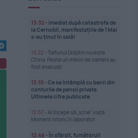
13:32
-
Imediat după catastrofa de
la Cernobîl, manifestațiile de 1 Mai
s-au ținut în sală!
13:22
-
Taifunul Dolphin lovește
China. Peste un milion de oameni au
fost evacuați
13:10
-
Ce se întâmplă cu banii din
conturile de pensii private.
Ultimele cifre publicate
12:57
-
AI începe să „scrie” viață.
Moment istoric în laborator
12:49
-
În sfârșit, fumătorul!