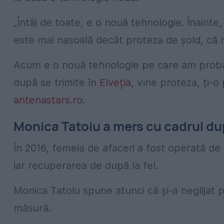
„Întâi de toate, e o nouă tehnologie. Înain
este mai nasoală decât proteza de șold, că 
Acum e o nouă tehnologie pe care am probat
după se trimite în
Elveția
, vine proteza, ți-o
antenastars.ro
.
Monica Tatoiu a mers cu cadrul du
În 2016, femeia de afaceri a fost operată de
iar recuperarea de după la fel.
Monica Tatoiu spune atunci că și-a neglijat 
măsură.