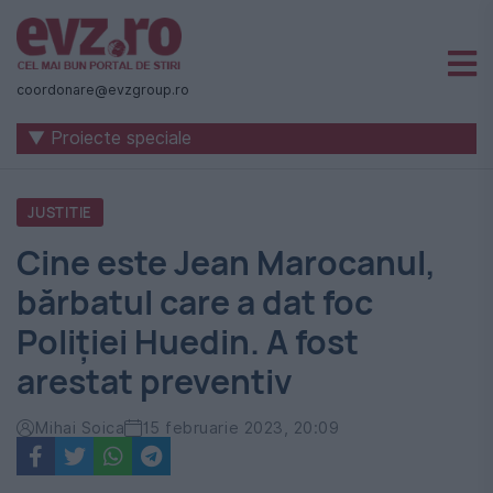
Știri
naționale
coordonare@evzgroup.ro
și
▼ Proiecte speciale
internaționale
|
JUSTITIE
România
Cine este Jean Marocanul,
-
bărbatul care a dat foc
Evenimentul
Poliției Huedin. A fost
Zilei
arestat preventiv
Mihai Soica
15 februarie 2023, 20:09