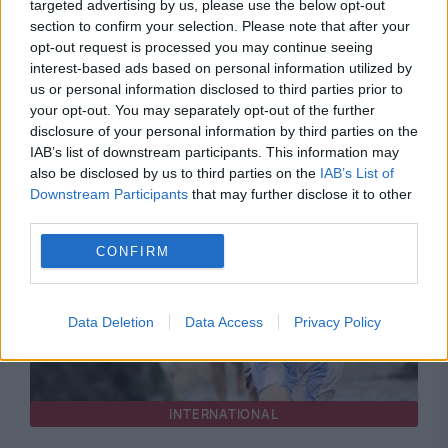
targeted advertising by us, please use the below opt-out
section to confirm your selection. Please note that after your
opt-out request is processed you may continue seeing
INTERNATIONAL
interest-based ads based on personal information utilized by
us or personal information disclosed to third parties prior to
Spania evită să acuze Marocul după criza din
your opt-out. You may separately opt-out of the further
Ceuta. Presiunea politică asupra Guvernului
disclosure of your personal information by third parties on the
IAB’s list of downstream participants. This information may
Sánchez crește
also be disclosed by us to third parties on the
IAB’s List of
Downstream Participants
that may further disclose it to other
third parties.
CONFIRM
Data Deletion
Data Access
Privacy Policy
INTERNATIONAL