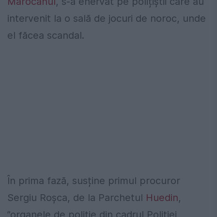
Marocanul
, s-a enervat pe polițiștii care au
intervenit la o sală de jocuri de noroc, unde
el făcea scandal.
În prima fază, susține primul procuror
Sergiu Roșca, de la Parchetul
Huedin
,
”organele de poliție din cadrul Poliției