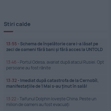
Stiri calde
13:55
-
Schema de înșelătorie care i-a lăsat pe
zeci de oameni fără bani și fără acces la UNTOLD
13:46
-
Portul Odesa, avariat după atacul Rusiei. Opt
persoane au fost rănite
13:32
-
Imediat după catastrofa de la Cernobîl,
manifestațiile de 1 Mai s-au ținut în sală!
13:22
-
Taifunul Dolphin lovește China. Peste un
milion de oameni au fost evacuați