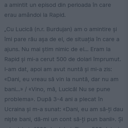
a amintit un episod din perioada în care
erau amândoi la Rapid.
„Cu Lucică (n.r. Burdujan) am o amintire și
îmi pare rău așa de el, de situația în care a
ajuns. Nu mai știm nimic de el... Eram la
Rapid și mi-a cerut 500 de dolari împrumut.
I-am dat, apoi am avut nuntă și mi-a zis:
«Dani, eu vreau să vin la nuntă, dar nu am
bani...» / «Vino, mă, Lucică! Nu se pune
problema». După 3-4 ani a plecat în
Ucraina și m-a sunat: «Dani, eu am să-ți dau
niște bani, dă-mi un cont să-ți pun banii». Și