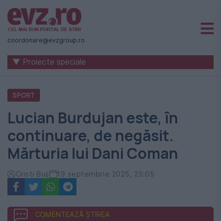
Știri
naționale
coordonare@evzgroup.ro
și
▼ Proiecte speciale
internaționale
|
SPORT
România
Lucian Burdujan este, în
-
continuare, de negăsit.
Evenimentul
Mărturia lui Dani Coman
Zilei
Cristi Buș
19 septembrie 2025, 23:05
COMENTEAZĂ ȘTIREA