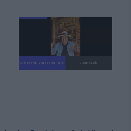
Următorul videoclip în 4
Anulează