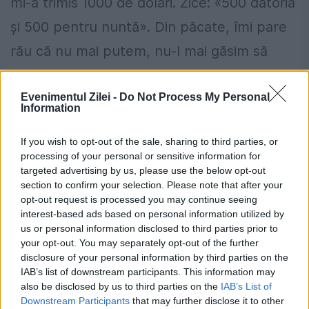
mi-a trimis 1000 de dolari. Zice: «500 datoria
și 500 pentru nuntă». Din păcate, îmi pare
rău că nu mai putem, nu-l mai găsim să
luăm legătura cu el că l-am ajuta", a spus
Evenimentul Zilei -
Do Not Process My Personal
Dani Coman pentru iAMsport.ro.
Information
If you wish to opt-out of the sale, sharing to third parties, or
processing of your personal or sensitive information for
targeted advertising by us, please use the below opt-out
section to confirm your selection. Please note that after your
opt-out request is processed you may continue seeing
interest-based ads based on personal information utilized by
us or personal information disclosed to third parties prior to
your opt-out. You may separately opt-out of the further
disclosure of your personal information by third parties on the
IAB’s list of downstream participants. This information may
also be disclosed by us to third parties on the
IAB’s List of
Downstream Participants
that may further disclose it to other