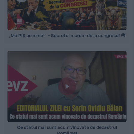
„Mă PIȘ pe mine!” – Secretul murdar de la congrese! 😳
Ce statui mai sunt acum vinovate de dezastrul
României