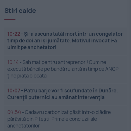
Stiri calde
10:22
-
Și-a ascuns tatăl mort într-un congelator
timp de doi ani și jumătate. Motivul invocat i-a
uimit pe anchetatori
10:14
-
Șah mat pentru antreprenori! Cum ne
execută băncile pe bandă rulantă în timp ce ANCPI
ține piața blocată
10:07
-
Patru barje vor fi scufundate în Dunăre.
Curenții puternici au amânat intervenția
09:59
-
Cadavru carbonizat găsit într-o clădire
părăsită din Pitești. Primele concluzii ale
anchetatorilor