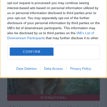
opt-out request is processed you may continue seeing
interest-based ads based on personal information utilized by
us or personal information disclosed to third parties prior to
your opt-out. You may separately opt-out of the further
disclosure of your personal information by third parties on the
IAB’s list of downstream participants. This information may
Recomandările noastre
also be disclosed by us to third parties on the
IAB’s List of
Downstream Participants
that may further disclose it to other
third parties.
CONFIRM
Data Deletion
Data Access
Privacy Policy
INTERNATIONAL