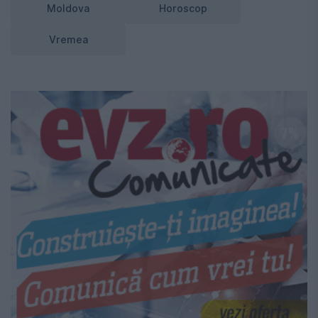
Moldova
Horoscop
Vremea