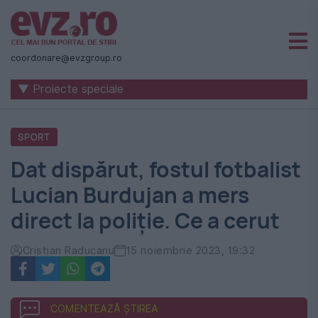
Știri
naționale
coordonare@evzgroup.ro
și
▼ Proiecte speciale
internaționale
|
SPORT
România
Dat dispărut, fostul fotbalist
-
Lucian Burdujan a mers
Evenimentul
direct la poliție. Ce a cerut
Zilei
Cristian Raducanu
15 noiembrie 2023, 19:32
COMENTEAZĂ ȘTIREA