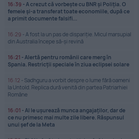
16:39
-
A crezut că vorbește cu BNR și Poliția. O
femeie și-a transferat toate economiile, după ce
a primit documente falsifi...
16:29
-
A fost la un pas de dispariție. Micul marsupial
din Australia începe să-și revină
16:21
-
Alertă pentru românii care merg în
Spania. Restricții speciale în ziua eclipsei solare
16:12
-
Sadhguru a vorbit despre o lume fără oameni
la Untold. Replica dură venită din partea Patriarhiei
Române
16:01
-
AI le ușurează munca angajaților, dar de
ce nu primesc mai multe zile libere. Răspunsul
unui șef de la Meta