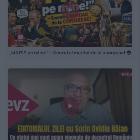
„Mă PIȘ pe mine!” – Secretul murdar de la congrese! 😳