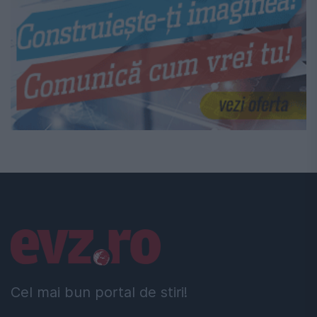
Linkuri utile
Cel mai bun portal de stiri!