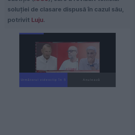
soluției de clasare dispusă în cazul său,
potrivit
Luju
.
Următorul videoclip în 4
Anulează