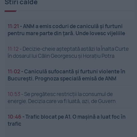
Stiri calde
11:21
-
ANM a emis coduri de caniculă și furtuni
pentru mare parte din țară. Unde lovesc vijeliile
11:12
-
Decizie-cheie așteptată astăzi la Înalta Curte
în dosarul lui Călin Georgescu și Horațiu Potra
11:02
-
Caniculă sufocantă și furtuni violente în
București. Prognoza specială emisă de ANM
10:53
-
Se pregătesc restricții la consumul de
energie. Decizia care va fi luată, azi, de Guvern
10:46
-
Trafic blocat pe A1. O mașină a luat foc în
trafic