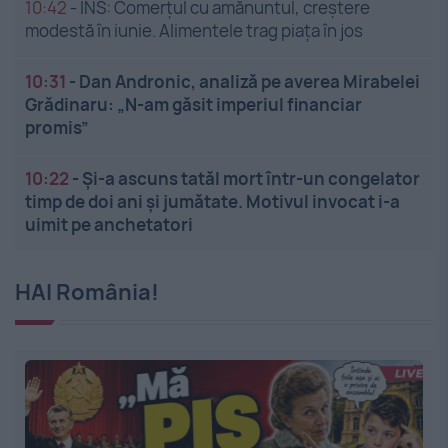
10:42
-
INS: Comerțul cu amănuntul, creștere
modestă în iunie. Alimentele trag piața în jos
10:31
-
Dan Andronic, analiză pe averea Mirabelei
Grădinaru: „N-am găsit imperiul financiar
promis”
10:22
-
Și-a ascuns tatăl mort într-un congelator
timp de doi ani și jumătate. Motivul invocat i-a
uimit pe anchetatori
HAI România!