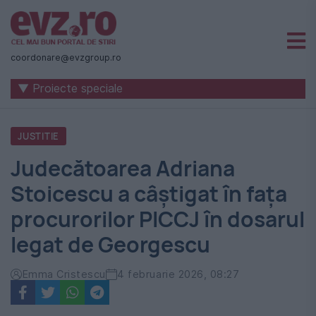
Știri
naționale
coordonare@evzgroup.ro
și
▼ Proiecte speciale
internaționale
|
JUSTITIE
România
Judecătoarea Adriana
-
Stoicescu a câștigat în fața
Evenimentul
procurorilor PICCJ în dosarul
Zilei
legat de Georgescu
Emma Cristescu
4 februarie 2026, 08:27