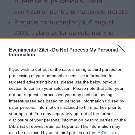
puternice după caniculă. Harta
avertizărilor pentru următoarele trei zile
Prețurile carburanților joi, 6 august
2026. Lista stațiilor cu cele mai mici
tarife
Evenimentul Zilei -
Do Not Process My Personal
Information
If you wish to opt-out of the sale, sharing to third parties, or
processing of your personal or sensitive information for
adriana stoicescu
Călin Georgescu
dosar
targeted advertising by us, please use the below opt-out
section to confirm your selection. Please note that after your
judecatoare
opt-out request is processed you may continue seeing
interest-based ads based on personal information utilized by
us or personal information disclosed to third parties prior to
your opt-out. You may separately opt-out of the further
disclosure of your personal information by third parties on the
IAB’s list of downstream participants. This information may
also be disclosed by us to third parties on the
IAB’s List of