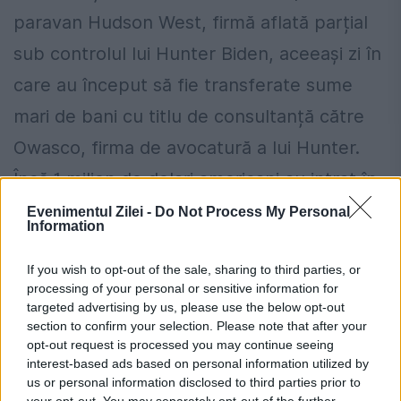
paravan Hudson West, firmă aflată parțial
sub controlul lui Hunter Biden, aceeași zi în
care au început să fie transferate sume
mari de bani cu titlu de consultanță către
Owasco, firma de avocatură a lui Hunter.
Încă 1 milion de dolari americani au intrat în
conturile Owasco în luna martie 2018.
Evenimentul Zilei -
Do Not Process My Personal
Information
Răspunzând întrebării ziaristului de la
If you wish to opt-out of the sale, sharing to third parties, or
Washington Times referitoare la existența
processing of your personal or sensitive information for
targeted advertising by us, please use the below opt-out
unei relații directe între e-mailul inițial trimis
section to confirm your selection. Please note that after your
opt-out request is processed you may continue seeing
de Gilliar și plățile operate ulterior de CEFC
interest-based ads based on personal information utilized by
către Hunter, Bobulinski a răspuns
us or personal information disclosed to third parties prior to
your opt-out. You may separately opt-out of the further