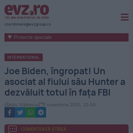
Știri
naționale
coordonare@evzgroup.ro
și
▼ Proiecte speciale
internaționale
|
INTERNATIONAL
România
Joe Biden, îngropat! Un
-
asociat al fiului său Hunter a
Evenimentul
dezvăluit totul în fața FBI
Zilei
Iuliu Vlădescu
1 noiembrie 2020, 23:59
COMENTEAZĂ ȘTIREA