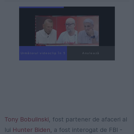
Următorul videoclip în 4
Anulează
Tony Bobulinski
, fost partener de afaceri al
lui
Hunter Biden
, a fost interogat de FBI -