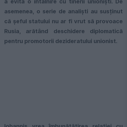
a evita o întâlnire cu tinerii unioniști. De
asemenea, o serie de analiști au susținut
că șeful statului nu ar fi vrut să provoace
Rusia, arătând deschidere diplomatică
pentru promotorii dezideratului unionist.
Iohannis vrea îmbunătățirea relației cu