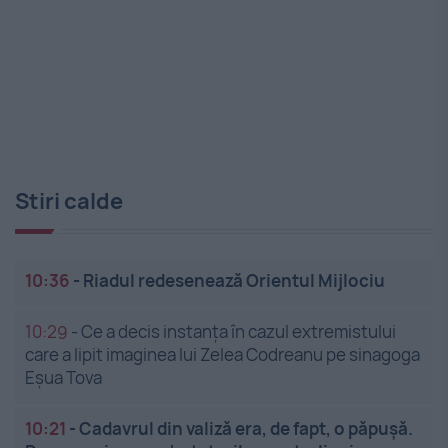
Stiri calde
10:36
-
Riadul redesenează Orientul Mijlociu
10:29
-
Ce a decis instanța în cazul extremistului
care a lipit imaginea lui Zelea Codreanu pe sinagoga
Eșua Tova
10:21
-
Cadavrul din valiză era, de fapt, o păpușă.