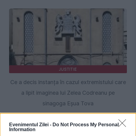
JUSTITIE
Ce a decis instanța în cazul extremistului care
a lipit imaginea lui Zelea Codreanu pe
sinagoga Eșua Tova
Evenimentul Zilei -
Do Not Process My Personal
Information