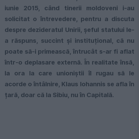
iunie 2015, când tinerii moldoveni i-au
solicitat o întrevedere, pentru a discuta
despre dezideratul Unirii, șeful statului le-
a răspuns, succint și instituțional, că nu
poate să-i primească, întrucât s-ar fi aflat
într-o deplasare externă. În realitate însă,
la ora la care unioniștii îl rugau să le
acorde o întâlnire, Klaus Iohannis se afla în
țară, doar că la Sibiu, nu în Capitală.