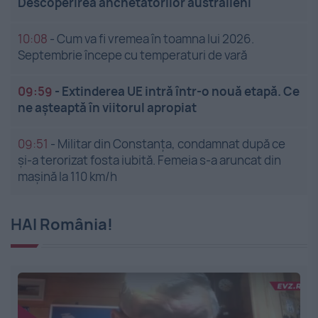
Descoperirea anchetatorilor australieni
10:08
-
Cum va fi vremea în toamna lui 2026.
Septembrie începe cu temperaturi de vară
09:59
-
Extinderea UE intră într-o nouă etapă. Ce
ne așteaptă în viitorul apropiat
09:51
-
Militar din Constanța, condamnat după ce
și-a terorizat fosta iubită. Femeia s-a aruncat din
mașină la 110 km/h
HAI România!