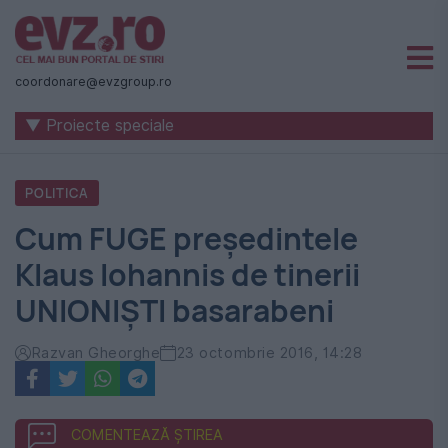
Știri
naționale
coordonare@evzgroup.ro
și
▼ Proiecte speciale
internaționale
|
POLITICA
România
Cum FUGE președintele
-
Klaus Iohannis de tinerii
Evenimentul
UNIONIȘTI basarabeni
Zilei
Razvan Gheorghe
23 octombrie 2016, 14:28
COMENTEAZĂ ȘTIREA