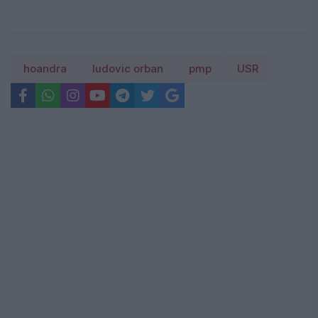
hoandra
ludovic orban
pmp
USR