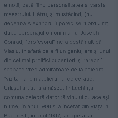
emoții, dată fiind personalitatea și vârsta
maestrului. Hâtru, și mustăcind, (nu
degeaba Alexandru îl poreclise ”Lord Jim”,
după personajul omonim al lui Joseph
Conrad, ”profesorul” ne-a destăinuit că
Vlasiu, în afară de a fi un geniu, era și unul
din cei mai prolifici cuceritori și rareori îi
scăpase vreo admiratoare de la celebra
”vizită” la din atelierul lui de cerație.
Uriașul artist s-a născut in Lechinţa -
comuna celebră datorită vinului cu același
nume, în anul 1908 si a încetat din viață la
Bucureşti, in anul 1997, iar opera sa