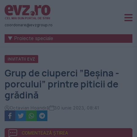
Știri
naționale
coordonare@evzgroup.ro
și
▼ Proiecte speciale
internaționale
|
INVITATII EVZ
România
​Grup de ciuperci ”Beșina -
-
porcului” printre piticii de
Evenimentul
grădină
Zilei
Octavian Hoandră
30 iunie 2023, 08:41
COMENTEAZĂ ȘTIREA