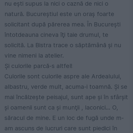
nu eşti supus la nici o caznă de nici o
natură. Bucureştiul este un oraş foarte
solicitant după părerea mea. În Bucureşti
întotdeauna cineva îţi taie drumul, te
solicită. La Bistra trace o săptămână şi nu
vine nimeni la atelier.
Şi culorile parcă-s altfel!
Culorile sont culorile aspre ale Ardealului,
albastru, verde mult, acuma-i toamnă. Şi se
mai încălzeşte peisajul, sunt ape şi în sfârşit
şi oamenii sunt ca şi munţii , laconici… O,
săracul de mine. E un loc de fugă unde m-
am ascuns de lucruri care sunt piedici în