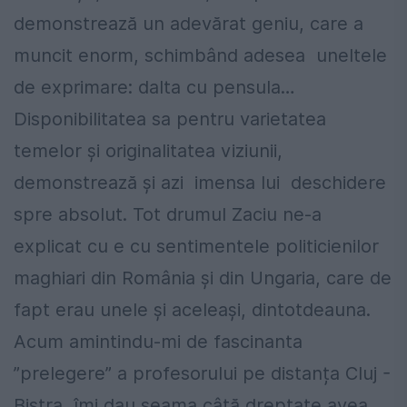
demonstrează un adevărat geniu, care a
muncit enorm, schimbând adesea uneltele
de exprimare: dalta cu pensula…
Disponibilitatea sa pentru varietatea
temelor şi originalitatea viziunii,
demonstrează și azi imensa lui deschidere
spre absolut. Tot drumul Zaciu ne-a
explicat cu e cu sentimentele politicienilor
maghiari din România și din Ungaria, care de
fapt erau unele și aceleași, dintotdeauna.
Acum amintindu-mi de fascinanta
”prelegere” a profesorului pe distanța Cluj -
Bistra, îmi dau seama câtă dreptate avea.