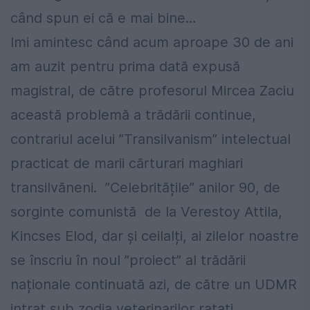
când spun ei că e mai bine…
Imi amintesc când acum aproape 30 de ani
am auzit pentru prima dată expusă
magistral, de către profesorul Mircea Zaciu
această problemă a trădării continue,
contrariul acelui ”Transilvanism” intelectual
practicat de marii cărturari maghiari
transilvăneni. ”Celebritățile” anilor 90, de
sorginte comunistă de la Verestoy Attila,
Kincses Elod, dar și ceilalți, ai zilelor noastre
se înscriu în noul ”proiect” al trădării
naționale continuată azi, de către un UDMR
intrat sub zodia veterinarilor ratați.