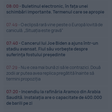
08:00
-
Buletinul electronic, în fața unei
schimbări importante. Termenul care se apropie
07:49
-
O eclipsă rară vine peste o Europă lovită de
caniculă. „Situația este gravă”
07:40
-
Cancerul lui Joe Biden a ajuns într-un
stadiu avansat. Fiul său vorbește despre
suferința fostului președinte
07:29
-
Nu e cea mai bună zi să le contrazici. Două
zodii ar putea avea replica pregătită înainte să
termini propoziția
07:20
-
Incendiu la rafinăria Aramco din Arabia
Saudită. Instalația are o capacitate de 400.000
de barili pe zi