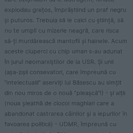
explodau grețos, împrăștiind un praf negru
și puturos. Trebuia să le calci cu știință, să
nu te umpli cu mizerie neagră, care risca
să-ți murdărească mantofii și hainele. Acum
aceste ciuperci cu chip uman s-au adunat
în jurul neomarxiștilor de la USR. Și unii
(așa-zișii consevatori, care împreună cu
”intelectualii” aserviți lui Băsescu au simțit
din nou miros de o nouă ”pleașcă”!) - și alții
(noua șleathă de ciocoi maghiari care a
abandonat castrarea câinilor și a iepurilor în
favoarea politicii) - UDMR, împreună cu