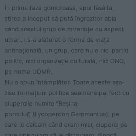
În prima fază gomotoasă, apoi fâsâită,
știrea a început să pută îngrozitor abia
când acestui grup de mizeriuțe cu aspect
uman, i s-a alăturat o formă de viață
antinațională, un grup, care nu e nici partid
politic, nici organizație culturală, nici ONG,
pe nume UDMR.
Nu o spun întâmplător. Toate aceste așa-
zise formațiuni politice seamănă perfect cu
ciupercile numite ”Beșina-
porcului”, (Lycoperdon Gemmantus), pe
care le călcam când eram mici, ciuperci pe
care obișnuiam să le distrugem, fiindcă