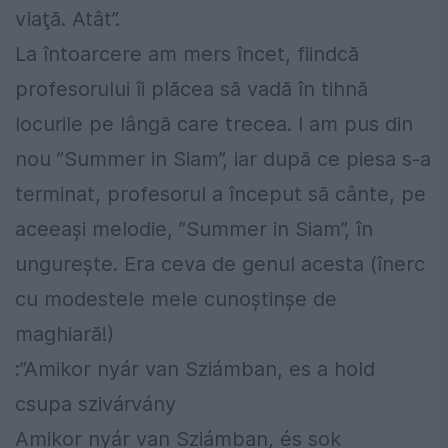
viaţă. Atât”.
La întoarcere am mers încet, fiindcă
profesorului îi plăcea să vadă în tihnă
locurile pe lângă care trecea. I am pus din
nou ”Summer in Siam”, iar după ce piesa s-a
terminat, profesorul a început să cânte, pe
aceeași melodie, ”Summer in Siam”, în
ungurește. Era ceva de genul acesta (înerc
cu modestele mele cunoștinșe de
maghiară!)
:”Amikor nyár van Sziámban, es a hold
csupa szivárvány
Amikor nyár van Sziámban, és sok