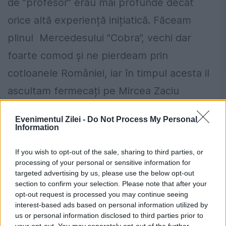
de ”profesor” erau mai profunde decât
orice altă experiență inițiatică. Făceam
plinul Mercedesului ”Cobra”, vechi dar
foarte comod și ne pierdeam prin
cotloanele României, iar în timpul acesta il
ascultam fermecați pe Mircea Zaciu
povestind câte în Lună și Soare, căci uriașa
Evenimentul Zilei -
Do Not Process My Personal
lui cultură îi permitea orice exercițiu
Information
intelectual.
If you wish to opt-out of the sale, sharing to third parties, or
Ne-a povestit despre ce s-a întâmplat cu
processing of your personal or sensitive information for
targeted advertising by us, please use the below opt-out
fosta elită maghiară (fiind orădean știa
section to confirm your selection. Please note that after your
opt-out request is processed you may continue seeing
perfect ungurește) și despre elitele politice
interest-based ads based on personal information utilized by
maghiare de atunci, și despre cele de azi,
us or personal information disclosed to third parties prior to
your opt-out. You may separately opt-out of the further