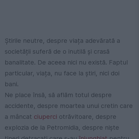
Știrile neutre, despre viața adevărată a
societății suferă de o inutilă și crasă
banalitate. De aceea nici nu există. Faptul
particular, viața, nu face la știri, nici doi
bani.
Ne place însă, să aflăm totul despre
accidente, despre moartea unui cretin care
a mâncat
ciuperci
otrăvitoare, despre
explozia de la Petromidia, despre niște
tineri detracați care s-au
înjunghiat
pentru