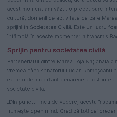
acest moment am văzut o preocupare intens
cultură, domenii de activitate pe care Marea
sprijini în Societatea Civilă.
Este un lucru foa
întâmplă în aceste momente”, a transmis Ra
Sprijin pentru societatea civilă
Parteneriatul dintre Marea Lojă Națională d
vremea când senatorul Lucian Romașcanu era
extrem de important deoarece a fost înțele
societate civilă.
„Din punctul meu de vedere, acesta înseamn
numește open mind. Cred că toți cei prezenți