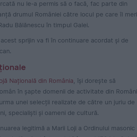
cată nu le-a permis să o facă, fac parte din
anță drumul României către locul pe care îl mer
 Radu Bălănescu în timpul Galei.
est sprijin va fi în continuare acordat și de
rcan.
aționale
jă Națională din România
, își dorește să
român în șapte domenii de activitate din Români
urma unei selecții realizate de către un juriu de
i, specialiști și oameni de cultură.
uarea legitimă a Marii Loji a Ordinului masonic