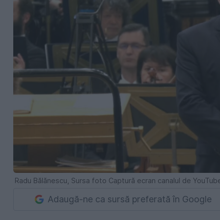
Radu Bălănescu, Sursa foto Captură ecran canalul de YouT
Adaugă-ne ca sursă preferată în Google