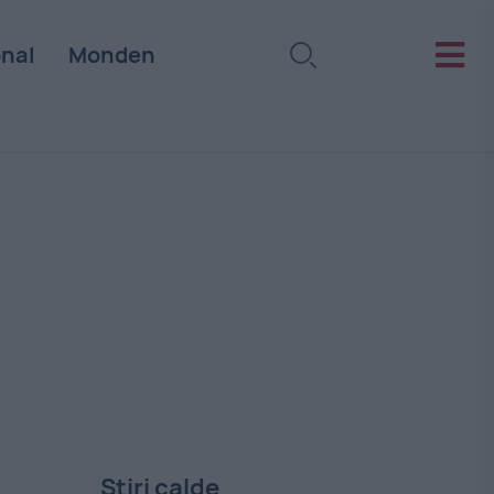
onal
Monden
Stiri calde