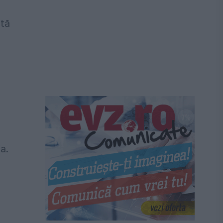
ită
a.