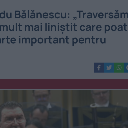
adu Bălănescu: „Traversă
mult mai liniștit care poa
arte important pentru