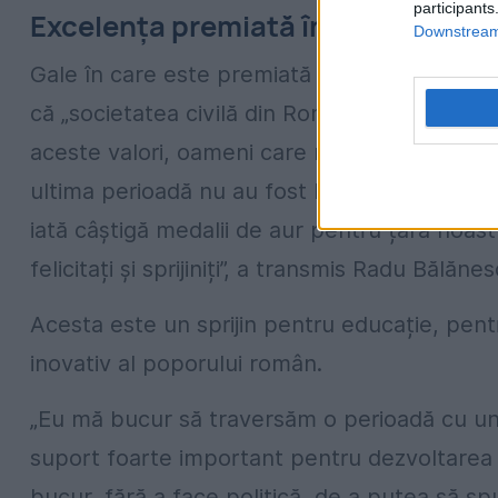
participants
Excelența premiată în România
Downstream 
Gale în care este premiată excelența din Ro
că „societatea civilă din România își dorește
aceste valori, oameni care muncesc de ani de 
ultima perioadă nu au fost băgați în seamă a
iată câștigă medalii de aur pentru țara noastr
felicitați și sprijiniți”, a transmis Radu Bălăne
Acesta este un sprijin pentru educație, pentr
inovativ al poporului român.
„Eu mă bucur să traversăm o perioadă cu un c
suport foarte important pentru dezvoltarea
bucur, fără a face politică, de a putea să s