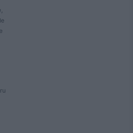
,
le
e
ru