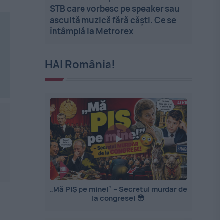
STB care vorbesc pe speaker sau
ascultă muzică fără căști. Ce se
întâmplă la Metrorex
HAI România!
„Mă PIȘ pe mine!” – Secretul murdar de
la congrese! 😳