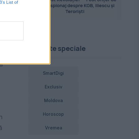
B’s List of
contraspionaj despre KGB, Iliescu și
Teroriști
u
an
în
Proiecte speciale
ă
SmartDigi
Exclusiv
Moldova
Horoscop
n
ă
Vremea