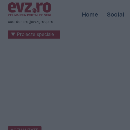
Știri
Home
Social
naționale
coordonare@evzgroup.ro
și
▼ Proiecte speciale
internaționale
|
România
-
Evenimentul
Zilei