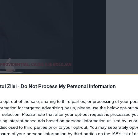
l Zilei -
Do Not Process My Personal Information
 Maestru al Marii Loji Naționale din România,
Ra
to opt-out of the sale, sharing to third parties, or processing of your per
 propune să sprijine excelența, să sprijine
formation for targeted advertising by us, please use the below opt-out s
r selection. Please note that after your opt-out request is processed y
us, ceea ce cred că noi știm foarte bine și anum
eing interest-based ads based on personal information utilized by us or
disclosed to third parties prior to your opt-out. You may separately opt-
losure of your personal information by third parties on the IAB’s list of