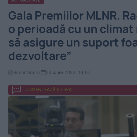
ACTUALITATE
Gala Premiilor MLNR. R
o perioadă cu un climat 
să asigure un suport fo
dezvoltare”
Bucur Sorina
23 iunie 2023, 14:07
COMENTEAZĂ ȘTIREA