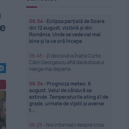
m
06:54
-
Eclipsa parțială de Soare
te
din 12 august, vizibilă și din
România. Unde se vede cel mai
bine și la ce oră începe
06:45
-
Zi decisivă la Înalta Curte.
Călin Georgescu află dacă dosarul
merge mai departe
06:34
-
Prognoza meteo, 6
august. Valul de căldură se
extinde. Temperaturile ating 41 de
grade, urmate de vijelii și averse
t...
06:25
-
Noi informații despre criza