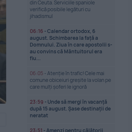
din Ceuta. Serviciile spaniole
verifică posibile legături cu
jihadismul
06:16
-
Calendar ortodox, 6
august. Schimbarea la față a
Domnului. Ziua în care apostolii s-
au convins că Mântuitorul era
fiu...
06:05
-
Atenție în trafic! Cele mai
comune obiceiuri greșite la volan pe
care mulți șoferi le ignoră
23:59
-
Unde să mergi în vacanță
după 15 august. Șase destinații de
neratat
23:51
-
Amenzi pentru călătorii