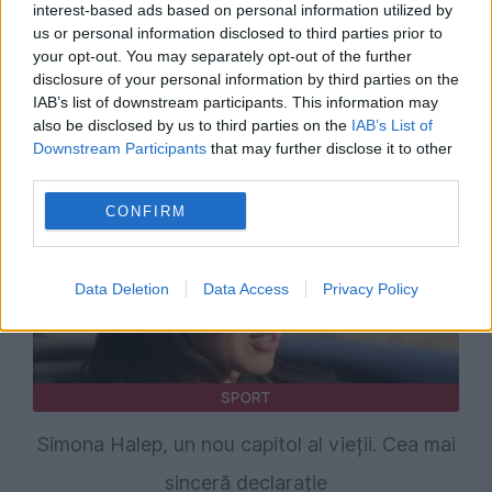
interest-based ads based on personal information utilized by
us or personal information disclosed to third parties prior to
your opt-out. You may separately opt-out of the further
disclosure of your personal information by third parties on the
Recomandările noastre
IAB’s list of downstream participants. This information may
also be disclosed by us to third parties on the
IAB’s List of
Downstream Participants
that may further disclose it to other
third parties.
CONFIRM
Data Deletion
Data Access
Privacy Policy
SPORT
Simona Halep, un nou capitol al vieții. Cea mai
sinceră declarație