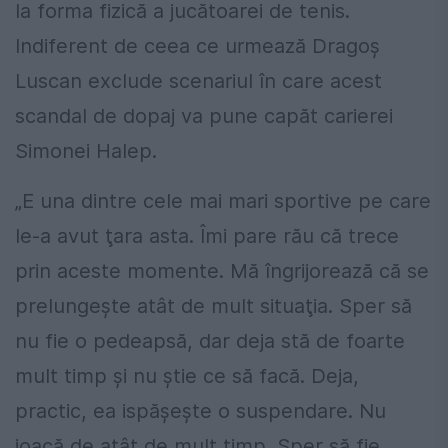
la forma fizică a jucătoarei de tenis.
Indiferent de ceea ce urmează Dragoș
Luscan exclude scenariul în care acest
scandal de dopaj va pune capăt carierei
Simonei Halep.
„E una dintre cele mai mari sportive pe care
le-a avut ţara asta. Îmi pare rău că trece
prin aceste momente. Mă îngrijorează că se
prelungeşte atât de mult situaţia. Sper să
nu fie o pedeapsă, dar deja stă de foarte
mult timp şi nu ştie ce să facă. Deja,
practic, ea ispăşeşte o suspendare. Nu
joacă de atât de mult timp. Sper să fie