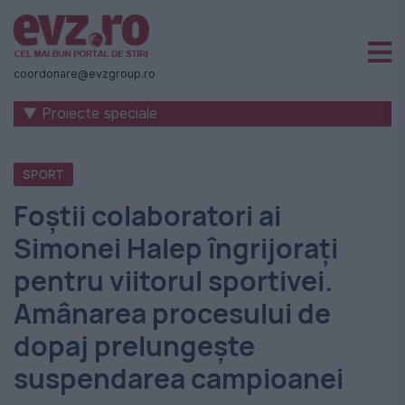
Știri
naționale
coordonare@evzgroup.ro
și
▼ Proiecte speciale
internaționale
|
SPORT
România
Foștii colaboratori ai
-
Simonei Halep îngrijorați
Evenimentul
pentru viitorul sportivei.
Zilei
Amânarea procesului de
dopaj prelungește
suspendarea campioanei