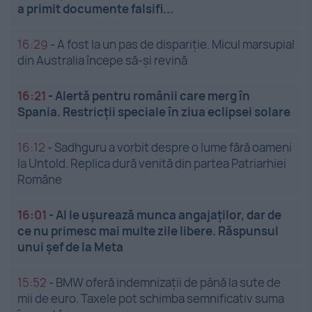
a primit documente falsifi...
16:29
-
A fost la un pas de dispariție. Micul marsupial
din Australia începe să-și revină
16:21
-
Alertă pentru românii care merg în
Spania. Restricții speciale în ziua eclipsei solare
16:12
-
Sadhguru a vorbit despre o lume fără oameni
la Untold. Replica dură venită din partea Patriarhiei
Române
16:01
-
AI le ușurează munca angajaților, dar de
ce nu primesc mai multe zile libere. Răspunsul
unui șef de la Meta
15:52
-
BMW oferă indemnizații de până la sute de
mii de euro. Taxele pot schimba semnificativ suma