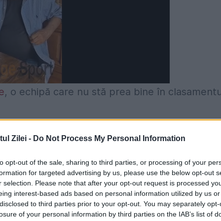
e
, o echipă care nu stă prea bine în clasamentu
eplasare la Brno, unde a reușit să se impună cu d
l Zilei -
Do Not Process My Personal Information
to opt-out of the sale, sharing to third parties, or processing of your per
formation for targeted advertising by us, please use the below opt-out s
 în minutul 34 al partidei. În repriza a doua,
r selection. Please note that after your opt-out request is processed y
prin Ladislav Krobot.
eing interest-based ads based on personal information utilized by us or
disclosed to third parties prior to your opt-out. You may separately opt-
losure of your personal information by third parties on the IAB’s list of
uă lovituri de penalty. În minutul 69, Brno pute