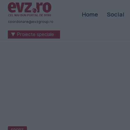
Știri
Home
Social
naționale
coordonare@evzgroup.ro
și
▼ Proiecte speciale
internaționale
|
România
-
Evenimentul
Zilei