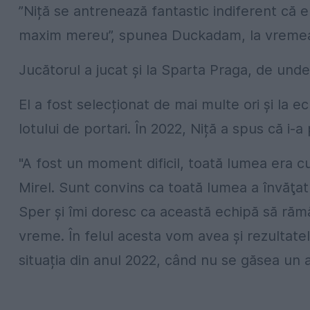
”Niță se antrenează fantastic indiferent că e 
maxim mereu”, spunea Duckadam, la vremea
Jucătorul a jucat și la Sparta Praga, de unde
El a fost selecționat de mai multe ori și la e
lotului de portari. În 2022, Niță a spus că i-
"A fost un moment dificil, toată lumea era cu
Mirel. Sunt convins ca toată lumea a învăţa
Sper şi îmi doresc ca această echipă să răm
vreme. În felul acesta vom avea şi rezultatel
situația din anul 2022, când nu se găsea un 