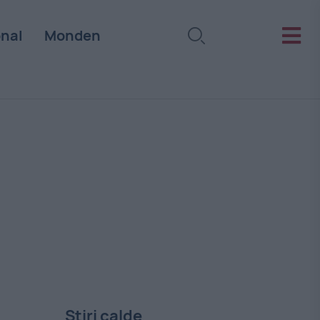
onal
Monden
Stiri calde