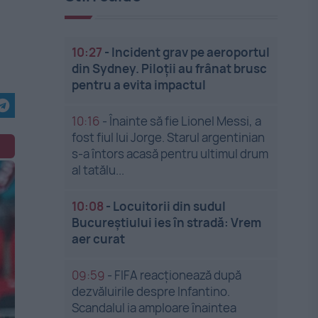
10:27
-
Incident grav pe aeroportul
din Sydney. Piloții au frânat brusc
pentru a evita impactul
10:16
-
Înainte să fie Lionel Messi, a
fost fiul lui Jorge. Starul argentinian
s-a întors acasă pentru ultimul drum
al tatălu...
10:08
-
Locuitorii din sudul
Bucureștiului ies în stradă: Vrem
aer curat
09:59
-
FIFA reacționează după
dezvăluirile despre Infantino.
Scandalul ia amploare înaintea