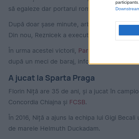
participants
să egaleze dar portarul român a apărat.
Downstream 
După doar șase minute, arbitrul a dictat din n
Din nou, Reznicek a executat lovitura de ped
În urma acestei victorii,
Pardubice
are 31 de 
după un meci de baraj, informează
Hotnews
A jucat la Sparta Praga
Florin Niță are 35 de ani, și a jucat în camp
Concordia Chiajna și
FCSB
.
În 2016, Niță a ajuns la echipa lui Gigi Becal
de marele Helmuth Duckadam.