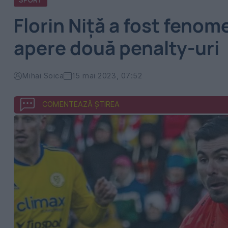
SPORT
Florin Niță a fost fenome
apere două penalty-uri
Mihai Soica
15 mai 2023, 07:52
COMENTEAZĂ ȘTIREA