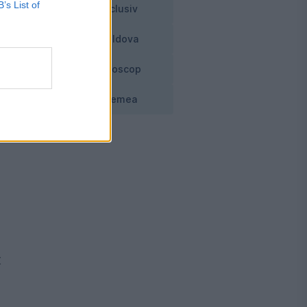
B’s List of
Exclusiv
Moldova
o.
Horoscop
Vremea
t