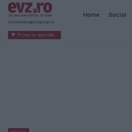
Știri
Home
Social
naționale
coordonare@evzgroup.ro
și
▼ Proiecte speciale
internaționale
|
România
-
Evenimentul
Zilei