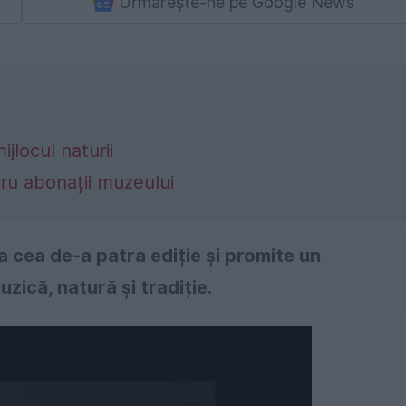
Urmărește-ne pe Google News
jlocul naturii
ru abonații muzeului
a cea de-a patra ediție și promite un
zică, natură și tradiție.