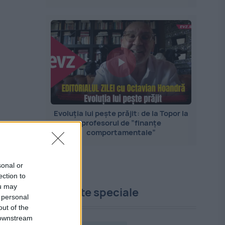
Evoluția lui pește prăjit: de la Topor la
profesorul de ”finanțe
comportamentale”
sonal or
ection to
ou may
Proiecte speciale
 personal
out of the
 downstream