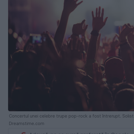
Concertul unei celebre trupe pop-rock a fost întrerupt. Solistu
Dreamstime.com