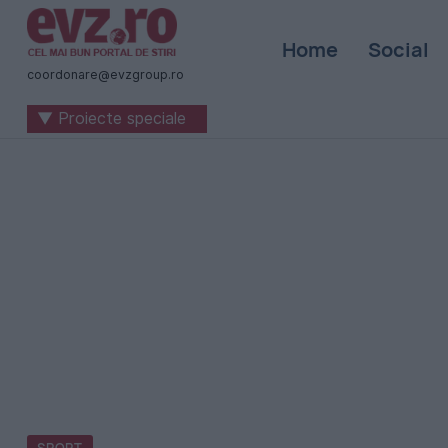
Știri
Home
Social
naționale
coordonare@evzgroup.ro
și
▼ Proiecte speciale
internaționale
|
România
-
Evenimentul
Zilei