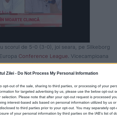
u scorul de 5-0 (3-0), joi seara, pe Silkeborg
l Europa
Conference League
. Vicecampioana
nders Klynge (3), Kasper Kusk (7), Nicklas
l Zilei -
Do Not Process My Personal Information
arson (58) şi Tonni Adamsen (71).
to opt-out of the sale, sharing to third parties, or processing of your per
 să se facă remarcată din primele minute. FCSB a
formation for targeted advertising by us, please use the below opt-out s
primului unsprezece, fapt dovedit şi de faptul c
r selection. Please note that after your opt-out request is processed y
eing interest-based ads based on personal information utilized by us or
.
disclosed to third parties prior to your opt-out. You may separately opt-
losure of your personal information by third parties on the IAB’s list of