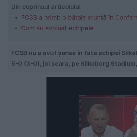
Din cuprinsul articolului
FCSB a primit o bătaie cruntă în Confe
Cum au evoluat echipele
FCSB nu a avut șanse în fața echipei Silke
5-0 (3-0), joi seara, pe Silkeborg Stadiu