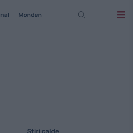
onal
Monden
Stiri calde