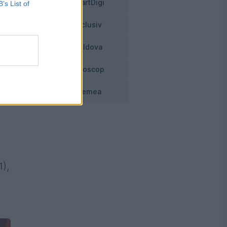
ea
SmartDigi
B’s List of
Exclusiv
Moldova
st
Horoscop
l-
Vremea
),