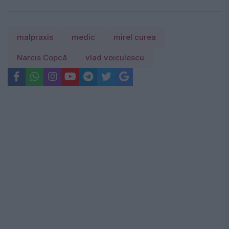
malpraxis
medic
mirel curea
Narcis Copcă
vlad voiculescu