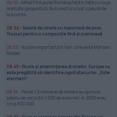
09:10
-
Mihai Fifor pune România față în față cu noua
realitate geopolitică: Bucureștiul a luat o pauză de
la a conta
08:59
-
Salată de vinete cu maioneză de post.
Trucuri pentru o compoziție fină și cremoasă
08:53
-
Numire importantă în Iran: cine este Mohsen
Rezaei
08:45
-
Rusia și amenințarea dronelor. Europa nu
este pregătită să identifice rapid atacurile: „Este
alarmant”
08:34
-
Peste 1,5 milioane de români au ajuns la
salariu de cel puțin 1.000 de euro net. În 2020 erau
circa 600.000