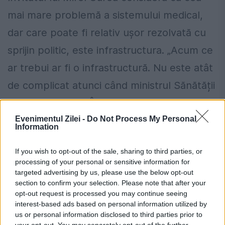
mai mare problemă a sistemului medical,
dar care poate fi relativ ușor rezolvată cu
sprijin politic, este infrastructura. „Acum ce
ar trebui ar fi o infrastructură. Nu este atât
de complicat atunci când ministrul Sănătății
are sprijin politic. În același timp, viziunea
Evenimentul Zilei -
Do Not Process My Personal
unui ministru al Sănătății trebuie să fie
Information
înspre construcție și nu spre rezolvarea
If you wish to opt-out of the sale, sharing to third parties, or
unor probleme personale", a conchis dr.
processing of your personal or sensitive information for
Narcis Copcă în studioul EVZ-Capital.
targeted advertising by us, please use the below opt-out
section to confirm your selection. Please note that after your
opt-out request is processed you may continue seeing
Puteți viziona emisiunea
AICI
interest-based ads based on personal information utilized by
us or personal information disclosed to third parties prior to
your opt-out. You may separately opt-out of the further