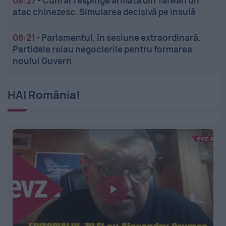
08:27
-
Cum ar respinge armata din Taiwan un
atac chinezesc. Simularea decisivă pe insulă
08:21
-
Parlamentul, în sesiune extraordinară.
Partidele reiau negocierile pentru formarea
noului Guvern
HAI România!