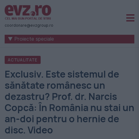
Știri
naționale
coordonare@evzgroup.ro
și
▼ Proiecte speciale
internaționale
|
ACTUALITATE
România
Exclusiv. Este sistemul de
-
sănătate românesc un
Evenimentul
dezastru? Prof. dr. Narcis
Zilei
Copcă: În România nu stai un
an-doi pentru o hernie de
disc. Video