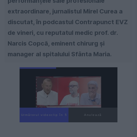
performanțele sale profesionale
extraordinare, jurnalistul Mirel Curea a
discutat, în podcastul Contrapunct EVZ
de vineri, cu reputatul medic prof. dr.
Narcis Copcă, eminent chirurg și
manager al spitalului Sfânta Maria.
Următorul videoclip în 3
Anulează