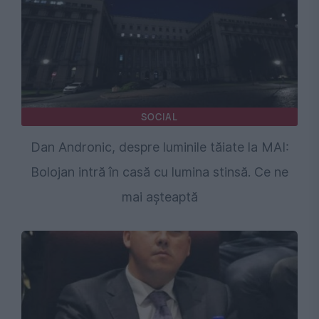
SOCIAL
Dan Andronic, despre luminile tăiate la MAI:
Bolojan intră în casă cu lumina stinsă. Ce ne
mai așteaptă