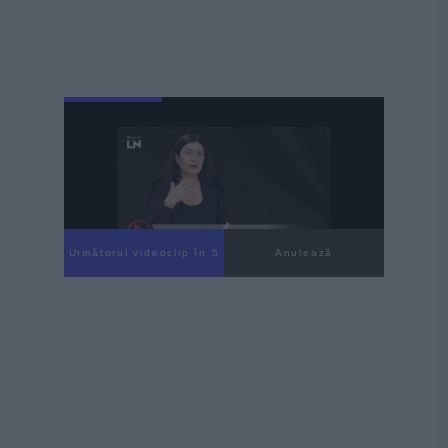
Următorul videoclip în 4
Anulează