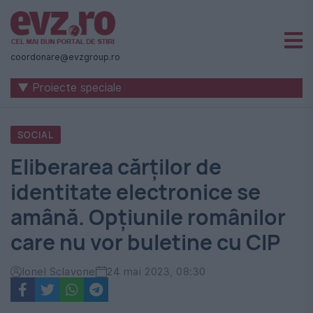
Știri
naționale
coordonare@evzgroup.ro
și
▼ Proiecte speciale
internaționale
|
SOCIAL
România
Eliberarea cărților de
-
identitate electronice se
Evenimentul
amână. Opțiunile românilor
Zilei
care nu vor buletine cu CIP
Ionel Sclavone
24 mai 2023, 08:30