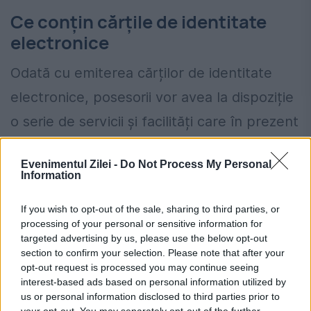
Ce conțin cărțile de identitate
electronice
Odată cu emiterea cărților de identitate
electronice, posesorii vor avea la dispoziție
o serie de servicii și facilități care în prezent
nu sunt disponibile.
Evenimentul Zilei -
Do Not Process My Personal
Information
În primul rând, din 2030, oricine va dori să
călătorească într-un alt stat al Uniunii
If you wish to opt-out of the sale, sharing to third parties, or
processing of your personal or sensitive information for
Europene nu o va mai putea decât cu
targeted advertising by us, please use the below opt-out
cartea de identitate electronică sau cu
section to confirm your selection. Please note that after your
opt-out request is processed you may continue seeing
pașaportul. Posesorii cărților de identitate
interest-based ads based on personal information utilized by
us or personal information disclosed to third parties prior to
simple nu vor mai putea ieși din țară decât
your opt-out. You may separately opt-out of the further