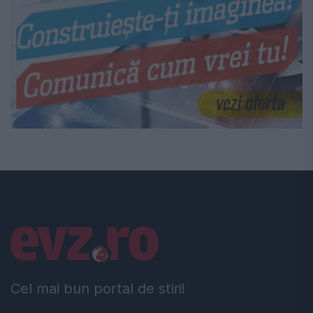
Linkuri utile
Cel mai bun portal de stiri!