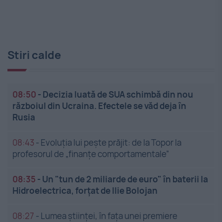
Stiri calde
08:50
-
Decizia luată de SUA schimbă din nou
războiul din Ucraina. Efectele se văd deja în
Rusia
08:43
-
Evoluția lui pește prăjit: de la Topor la
profesorul de „finanțe comportamentale”
08:35
-
Un "tun de 2 miliarde de euro" în baterii la
Hidroelectrica, forțat de Ilie Bolojan
08:27
-
Lumea științei, în fața unei premiere