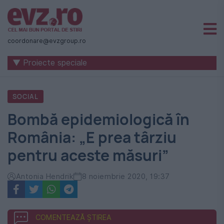
Știri
naționale
coordonare@evzgroup.ro
și
▼ Proiecte speciale
internaționale
|
SOCIAL
România
Bombă epidemiologică în
-
România: „E prea târziu
Evenimentul
pentru aceste măsuri”
Zilei
Antonia Hendrik
8 noiembrie 2020, 19:37
COMENTEAZĂ ȘTIREA