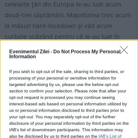
celelalte țări din Europa le-au luat acum
două-trei săptămâni. Majoritatea trec acum
la măsuri hard-lockdown și văd acum
curbele scăzând pentru că le-au luat în
zona 21-22 octombrie” a explicat medicul
Evenimentul Zilei -
Do Not Process My Personal
Information
epidemiolog în direct la
stirileprotv.
If you wish to opt-out of the sale, sharing to third parties, or
processing of your personal or sensitive information for
targeted advertising by us, please use the below opt-out
section to confirm your selection. Please note that after your
opt-out request is processed you may continue seeing
interest-based ads based on personal information utilized by
us or personal information disclosed to third parties prior to
your opt-out. You may separately opt-out of the further
disclosure of your personal information by third parties on the
IAB’s list of downstream participants. This information may
also be disclosed by us to third parties on the
IAB’s List of