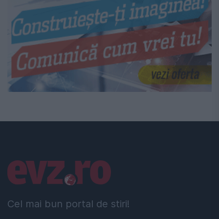
Linkuri utile
Cel mai bun portal de stiri!