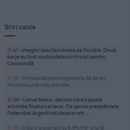
Stiri calde
11:41
-
Imagini spectaculoase pe Dunăre. Două
barje au fost scufundate controlat pentru
Cernavodă
11:33
-
Prințesa Beatrice împlinește 38 de ani.
Povestea unei vieți discrete
11:26
-
Lionel Messi, decizia care îi poate
schimba finalul carierei. Ce spune președintele
Federației Argentinei despre retr...
11:18
-
Grâul s-a scumpit cu 5,8% într-o lună.