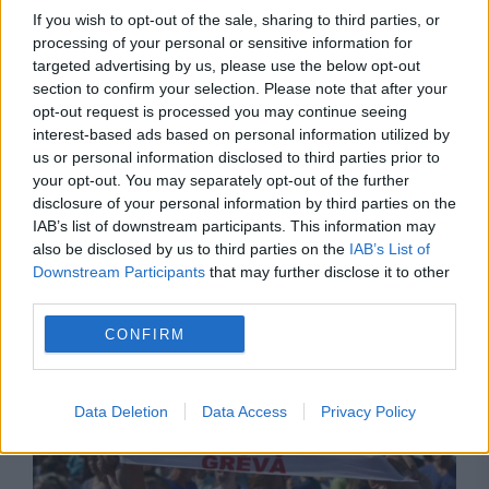
If you wish to opt-out of the sale, sharing to third parties, or
processing of your personal or sensitive information for
targeted advertising by us, please use the below opt-out
section to confirm your selection. Please note that after your
opt-out request is processed you may continue seeing
interest-based ads based on personal information utilized by
us or personal information disclosed to third parties prior to
your opt-out. You may separately opt-out of the further
disclosure of your personal information by third parties on the
IAB’s list of downstream participants. This information may
also be disclosed by us to third parties on the
IAB’s List of
ECONOMIE
Downstream Participants
that may further disclose it to other
third parties.
Documentul care îți arată dacă ai datorii la
CONFIRM
stat. Cum îl obții fără să mergi la ghișeu
Data Deletion
Data Access
Privacy Policy