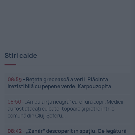
Stiri calde
08:59
-
Rețeta grecească a verii. Plăcinta
irezistibilă cu pepene verde: Karpouzopita
08:50
-
„Ambulanța neagră” care fură copii. Medicii
au fost atacați cu bâte, topoare și pietre într-o
comună din Cluj. Șoferu...
08:42
-
„Zahăr” descoperit în spațiu. Ce legătură