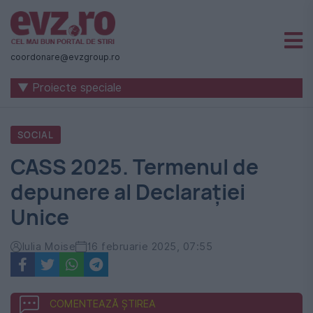
Știri
naționale
coordonare@evzgroup.ro
și
▼ Proiecte speciale
internaționale
|
SOCIAL
România
CASS 2025. Termenul de
-
depunere al Declarației
Evenimentul
Unice
Zilei
Iulia Moise
16 februarie 2025, 07:55
COMENTEAZĂ ȘTIREA