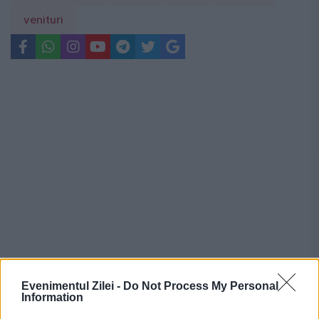
venituri
Evenimentul Zilei -
Do Not Process My Personal
Information
Recomandările noastre