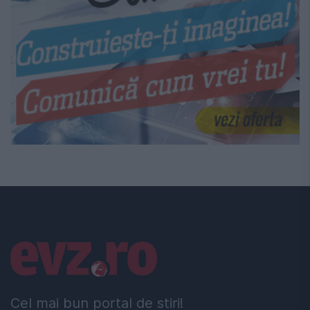
Linkuri utile
Cel mai bun portal de stiri!