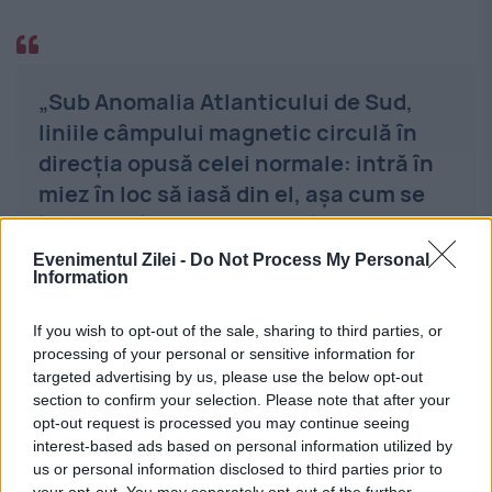
„Sub Anomalia Atlanticului de Sud,
liniile câmpului magnetic circulă în
direcția opusă celei normale: intră în
miez în loc să iasă din el, așa cum se
întâmplă în mod obișnuit în emisfera
sudică”, explică Strømme.
Evenimentul Zilei -
Do Not Process My Personal
Information
Ea adaugă că aceste regiuni cu flux
If you wish to opt-out of the sale, sharing to third parties, or
processing of your personal or sensitive information for
magnetic inversat s-au deplasat în ultimii
targeted advertising by us, please use the below opt-out
section to confirm your selection. Please note that after your
ani, separând zonele de sub America de
opt-out request is processed you may continue seeing
Sud de cele aflate la sud de Africa, ceea ce
interest-based ads based on personal information utilized by
us or personal information disclosed to third parties prior to
contribuie la amplificarea anomaliei în
your opt-out. You may separately opt-out of the further