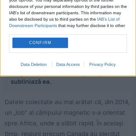
disclosure of your personal information by third parties on the
Atlanticul de Sud.
IAB’s list of downstream participants. This information may
also be disclosed by us to third parties on the
IAB’s List of
Downstream Participants
that may further disclose it to other
third parties.
„Acest fenomen evidențiază
CONFIRM
complexitatea proceselor care au loc
la granița dintre miez și mantaua
Pământului și ne amintește că câmpul
Data Deletion
Data Access
Privacy Policy
magnetic nu este un simplu dipol”,
subliniază ea.
Datele colectate au mai arătat că, din 2014,
un „lob” al câmpului magnetic s-a orientat
spre Africa, unde a slăbit rapid. În același
timp, regiuni precum Canada au pierdut