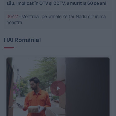
său, implicat în OTV și DDTV, a murit la 60 de ani
09:27
-
Montréal, pe urmele Zeiței. Nadia din inima
noastră
HAI România!