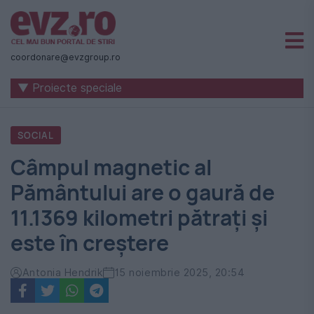
Știri
naționale
coordonare@evzgroup.ro
și
▼ Proiecte speciale
internaționale
|
SOCIAL
România
Câmpul magnetic al
-
Pământului are o gaură de
Evenimentul
11.1369 kilometri pătraţi și
Zilei
este în creștere
Antonia Hendrik
15 noiembrie 2025, 20:54