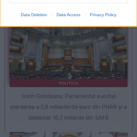
înscrierilor și susținerea primelor probe
Data Deletion
Data Access
Privacy Policy
POLITICA
Sorin Grindeanu: Parlamentul a evitat
pierderea a 5,8 miliarde de euro din PNRR și a
deblocat 16,7 miliarde din SAFE