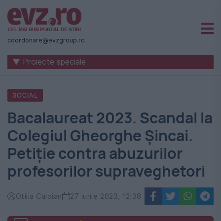
Știri
naționale
coordonare@evzgroup.ro
și
▼ Proiecte speciale
internaționale
|
SOCIAL
România
Bacalaureat 2023. Scandal la
-
Colegiul Gheorghe Șincai.
Evenimentul
Petiție contra abuzurilor
Zilei
profesorilor supraveghetori
Otilia Caloian
27 iunie 2023, 12:38