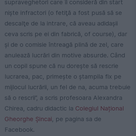
supraveghetori care îi consideră din start
nişte infractori (o fetiţă a fost pusă să se
descalţe de la intrare, că aveau adidaşii
ceva scris pe ei din fabrică, of course), dar
şi de o comisie întreagă plină de zel, care
anulează lucrări din motive absurde. Când
un copil spune că nu doreşte să rescrie
lucrarea, pac, primeşte o ştampila fix pe
mijlocul lucrării, un fel de na, acuma trebuie
să o rescrii”, a scris profesoara Alexandra
Chirea, cadru didactic la
Colegiul Național
Gheorghe Șincai
, pe pagina sa de
Facebook.