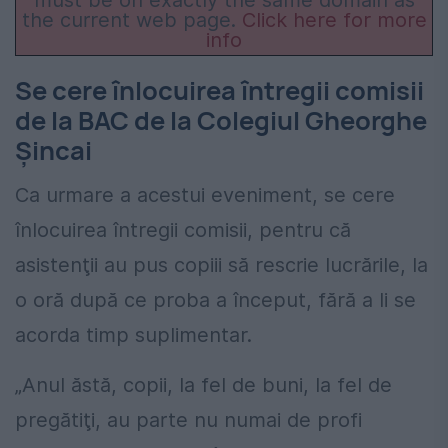
must be on exactly the same domain as
the current web page.
Click here for more
info
Se cere înlocuirea întregii comisii
de la BAC de la Colegiul Gheorghe
Șincai
Ca urmare a acestui eveniment, se cere
înlocuirea întregii comisii, pentru că
asistenţii au pus copiii să rescrie lucrările, la
o oră după ce proba a început, fără a li se
acorda timp suplimentar.
„Anul ăstă, copii, la fel de buni, la fel de
pregătiţi, au parte nu numai de profi