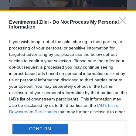
SOCIAL
Evenimentul Zilei -
Do Not Process My Personal
Câți candidați s-au înscris la sesiunea de
Information
toamnă a examenului de Bacalaureat. Probele
If you wish to opt-out of the sale, sharing to third parties, or
încep azi
processing of your personal or sensitive information for
targeted advertising by us, please use the below opt-out
section to confirm your selection. Please note that after your
opt-out request is processed you may continue seeing
interest-based ads based on personal information utilized by
us or personal information disclosed to third parties prior to
your opt-out. You may separately opt-out of the further
disclosure of your personal information by third parties on the
IAB’s list of downstream participants. This information may
also be disclosed by us to third parties on the
IAB’s List of
Downstream Participants
that may further disclose it to other
third parties.
SOCIAL
CONFIRM
Calendar Bacalaureat de toamnă. Încheierea