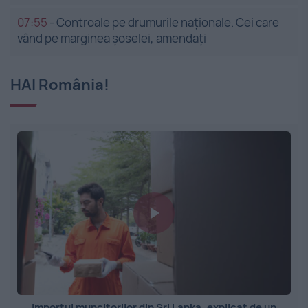
07:55
-
Controale pe drumurile naționale. Cei care
vând pe marginea șoselei, amendați
HAI România!
Importul muncitorilor din Sri Lanka, explicat de un