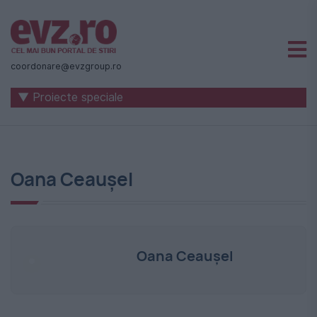
Știri
naționale
coordonare@evzgroup.ro
și
▼ Proiecte speciale
internaționale
|
România
Oana Ceaușel
-
Evenimentul
Zilei
Oana Ceaușel