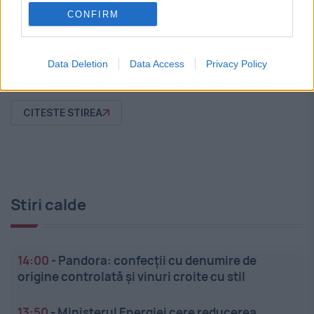
CONFIRM
că sunt foarte bune pentru adolescenți.
Facebook și Instagram vor avea incluse noi
Data Deletion
Data Access
Privacy Policy
funcții pentru utilizatori. Prin intermediul...
CITESTE STIREA
Stiri calde
14:00
-
Pandora: confecții cu denumire de
origine controlată și vinuri croite cu stil
13:50
-
Ministerul Energiei cere reducerea