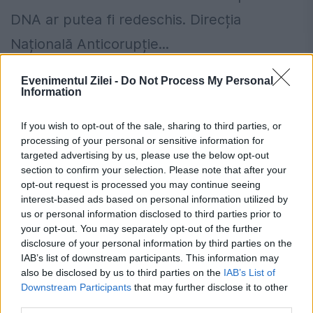
DNA ar putea fi redeschis. Direcția
Națională Anticorupție...
Evenimentul Zilei -
Do Not Process My Personal
CITESTE STIREA
Information
If you wish to opt-out of the sale, sharing to third parties, or
processing of your personal or sensitive information for
targeted advertising by us, please use the below opt-out
section to confirm your selection. Please note that after your
SOCIAL
opt-out request is processed you may continue seeing
interest-based ads based on personal information utilized by
Schimbări radicale la Facebook și
us or personal information disclosed to third parties prior to
your opt-out. You may separately opt-out of the further
Instagram, anunțate de Meta
disclosure of your personal information by third parties on the
IAB’s list of downstream participants. This information may
22 IANUARIE 2024
also be disclosed by us to third parties on the
IAB’s List of
Compania Meta adaugă noi funcții la
Downstream Participants
that may further disclose it to other
third parties.
Facebook și Instagram, despre care susține