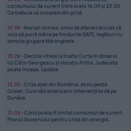
consumului de curent între orele 19.00 și 23.00.
Ce trebuie să scoatem din priză
13:38
-
Marian Voinea, omul de afaceri acuzat că
voia să pună mâna pe fondurile SAFE, legături cu
temuta grupare Ndrangheta
13:29
-
Decizie-cheie la Înalta Curte în dosarul
lui Călin Georgescu și Horațiu Potra. Judecata
poate începe. Update
13:20
-
Criza apei din România, ecou peste
Ocean. Cum văd americanii intervențiile de pe
Dunăre
13:09
-
Când poate fi limitat consumul de curent.
Planul Guvernului pentru criza din energie.