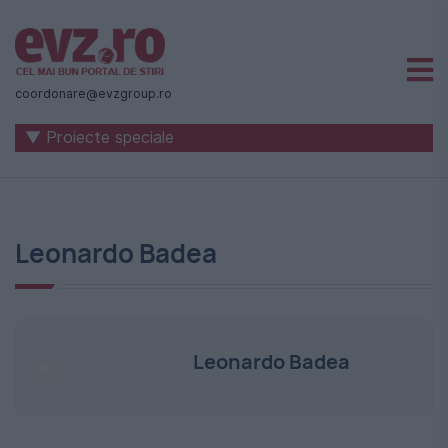
Știri
naționale
coordonare@evzgroup.ro
și
▼ Proiecte speciale
internaționale
|
România
Leonardo Badea
-
Evenimentul
Zilei
Leonardo Badea