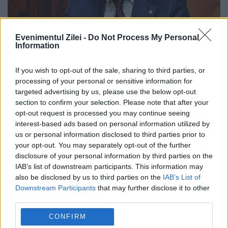
Evenimentul Zilei -
Do Not Process My Personal
Information
If you wish to opt-out of the sale, sharing to third parties, or
processing of your personal or sensitive information for
OPINII
targeted advertising by us, please use the below opt-out
section to confirm your selection. Please note that after your
Leonardo Badea, Prim-viceguvernator
opt-out request is processed you may continue seeing
interest-based ads based on personal information utilized by
BNR: O analiză conceptuală asupra
us or personal information disclosed to third parties prior to
evoluției cursului real de schimb în
your opt-out. You may separately opt-out of the further
Europa Centrală și de Est după
disclosure of your personal information by third parties on the
IAB’s list of downstream participants. This information may
izbucnirea pandemiei
also be disclosed by us to third parties on the
IAB’s List of
Downstream Participants
that may further disclose it to other
3 IULIE 2025
third parties.
Cursul de schimb reprezintă o variabilă
CONFIRM