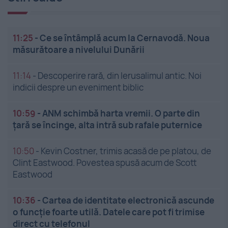
11:25
-
Ce se întâmplă acum la Cernavodă. Noua
măsurătoare a nivelului Dunării
11:14
-
Descoperire rară, din Ierusalimul antic. Noi
indicii despre un eveniment biblic
10:59
-
ANM schimbă harta vremii. O parte din
țară se încinge, alta intră sub rafale puternice
10:50
-
Kevin Costner, trimis acasă de pe platou, de
Clint Eastwood. Povestea spusă acum de Scott
Eastwood
10:36
-
Cartea de identitate electronică ascunde
o funcție foarte utilă. Datele care pot fi trimise
direct cu telefonul