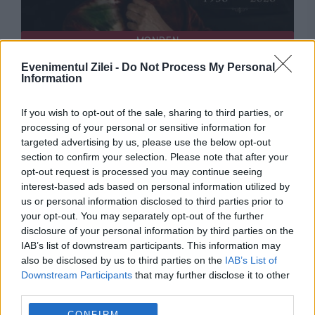
MONDEN
Evenimentul Zilei -
Do Not Process My Personal
A murit William Orbit, omul din spatele
Information
Grammy-urilor Madonnei
If you wish to opt-out of the sale, sharing to third parties, or
processing of your personal or sensitive information for
targeted advertising by us, please use the below opt-out
section to confirm your selection. Please note that after your
opt-out request is processed you may continue seeing
interest-based ads based on personal information utilized by
us or personal information disclosed to third parties prior to
your opt-out. You may separately opt-out of the further
disclosure of your personal information by third parties on the
IAB’s list of downstream participants. This information may
also be disclosed by us to third parties on the
IAB’s List of
SPORT
Downstream Participants
that may further disclose it to other
third parties.
Messi și Yamal pe teren, Madonna și Shakira
CONFIRM