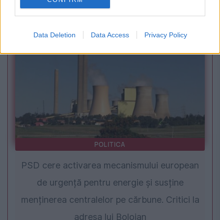
pe scenă. Parada superstarurilor la finala
Cupei Mondiale. Programul complet
Data Deletion
Data Access
Privacy Policy
POLITICA
PSD cere activarea mecanismului european
de urgență pentru energie și susține
menținerea centralelor pe cărbune. Critici la
adresa lui Bolojan