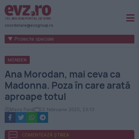
Știri
naționale
coordonare@evzgroup.ro
și
▼ Proiecte speciale
internaționale
|
MONDEN
România
Ana Morodan, mai ceva ca
-
Madonna. Poza în care arată
Evenimentul
aproape totul
Zilei
Maria Pană
23 februarie 2025, 23:13
COMENTEAZĂ ȘTIREA