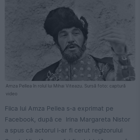
Amza Pellea în rolul lui Mihai Viteazu. Sursă foto: captură
video
Fiica lui Amza Pellea s-a exprimat pe
Facebook, după ce Irina Margareta Nistor
a spus că actorul i-ar fi cerut regizorului