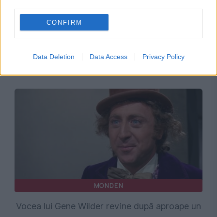
third parties.
CONFIRM
SOCIAL
A murit jurnalistul George Enache, una dintre
Data Deletion
Data Access
Privacy Policy
vocile emblematice ale Radio România
MONDEN
Vocea lui Gene Wilder revine după aproape un