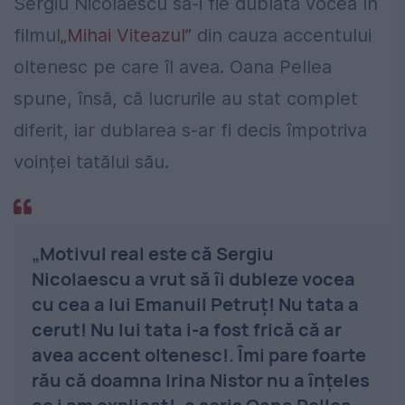
Sergiu Nicolăescu să-i fie dublată vocea în
filmul
„Mihai Viteazul”
din cauza accentului
oltenesc pe care îl avea. Oana Pellea
spune, însă, că lucrurile au stat complet
diferit, iar dublarea s-ar fi decis împotriva
voinței tatălui său.
„Motivul real este că Sergiu
Nicolaescu a vrut să îi dubleze vocea
cu cea a lui Emanuil Petruț! Nu tata a
cerut! Nu lui tata i-a fost frică că ar
avea accent oltenesc!.
Îmi
pare
foarte
rău
că
doamna
Irina
Nistor
nu a
înțeles