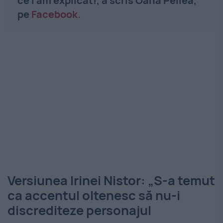
ce i am explicat!,
a scris Oana Pellea,
pe
Facebook.
Versiunea Irinei Nistor: „S-a temut
ca accentul oltenesc să nu-i
discrediteze personajul