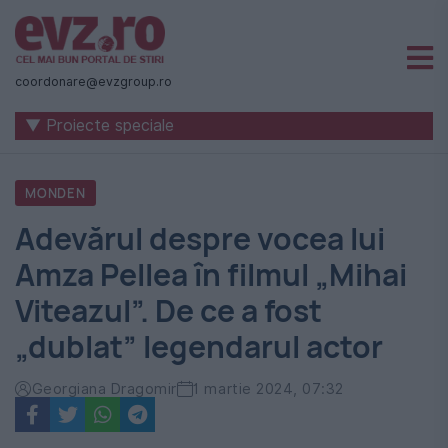
Știri
naționale
coordonare@evzgroup.ro
și
▼ Proiecte speciale
internaționale
|
MONDEN
România
Adevărul despre vocea lui
-
Amza Pellea în filmul „Mihai
Evenimentul
Viteazul”. De ce a fost
Zilei
„dublat” legendarul actor
Georgiana Dragomir
1 martie 2024, 07:32