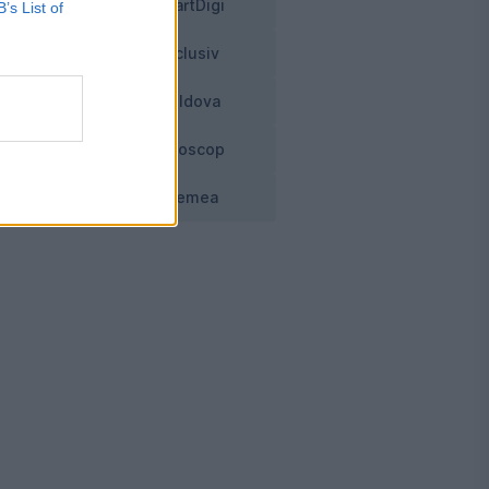
SmartDigi
B’s List of
te
Exclusiv
Moldova
Horoscop
Vremea