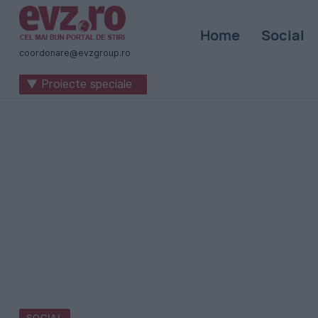
Știri
Home
Social
naționale
coordonare@evzgroup.ro
și
▼ Proiecte speciale
internaționale
|
România
-
Evenimentul
Zilei