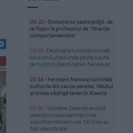
00:20
-
Evoluția lui pește prăjit: de
la Topor la profesorul de ”finanțe
comportamentale”
23:55
-
Destinația turistică mortală:
locul din Europa unde peste o sută
de turiști își pierd viața în fiecare an
23:46
-
Fermierii francezi schimbă
culturile din cauza secetei. Năutul
și lintea câștigă teren în Alsacia
23:39
-
Volodimir Zelenski anunță
operațiuni speciale împotriva
industriei militare ruse. Ce ținte au
fost identificate