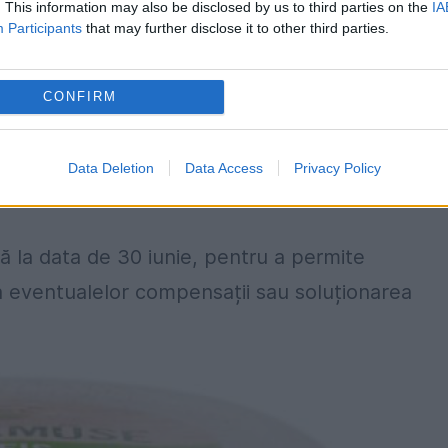
. This information may also be disclosed by us to third parties on the
IA
emarea acestuia de la consumatori au fost
Participants
that may further disclose it to other third parties.
dusul poate prezenta urme de corp străin. Toa
a precizat sursa citată.
CONFIRM
iți să evite consumul produselor din loturile
Data Deletion
Data Access
Privacy Policy
neze la punctul de vânzare de unde au fost
nă la data de 30 iunie, pentru a permite
a eventualelor compensații sau soluționarea