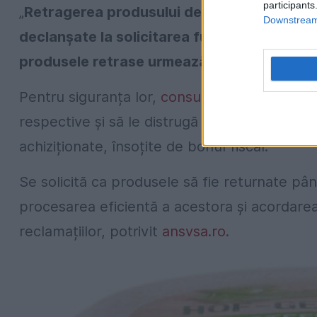
participants
„
Retragerea produsului de pe piaţă şi rech
Downstream 
declanşate la solicitarea furnizorului, pro
produsele retrase urmează a fi distruse
”, 
Pentru siguranța lor,
consumatorii
sunt sfătu
respective și să le distrugă sau să le retur
achiziționate, însoțite de bonul fiscal.
Se solicită ca produsele să fie returnate pâ
procesarea eficientă a acestora și acordare
reclamațiilor, potrivit
ansvsa.ro
.