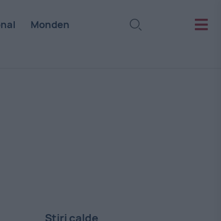
onal
Monden
Stiri calde