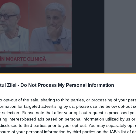
l Zilei -
Do Not Process My Personal Information
nare şi pentru Siguranţa Alimentelor, Mega Imag
to opt-out of the sale, sharing to third parties, or processing of your per
tinabilă vegan cu spanac, loturile 2402003D,
formation for targeted advertising by us, please use the below opt-out s
 3 februarie 2024, 27 martie 2024 şi 3 mai 20
r selection. Please note that after your opt-out request is processed y
eing interest-based ads based on personal information utilized by us or
să de la vânzare
disclosed to third parties prior to your opt-out. You may separately opt-
losure of your personal information by third parties on the IAB’s list of