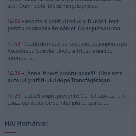
stat. Cum îl obții fără să mergi la ghișeu
14:56
-
Seceta și debitul redus al Dunării, test
pentru economia României. Ce ar putea urma
14:48
-
Bucăți de metal periculoase, descoperite pe
Autostrada Soarelui. Unele ar fi fost aruncate
intenționat
14:36
-
„Anna, ține-ți prostul acasă!” Cine este
autorul graffiti-ului de pe Transfăgărășan
14:28
-
ELCEN a oprit preventiv CET Grozăveşti din
cauza caniculei. Ce se întâmplă cu apa caldă
HAI România!