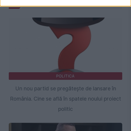
POLITICA
Un nou partid se pregătește de lansare în
România. Cine se află în spatele noului proiect
politic