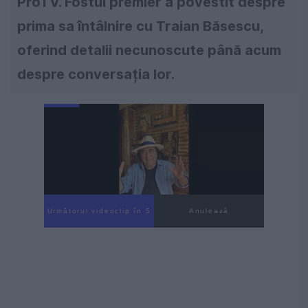
ProTV. Fostul premier a povestit despre
prima sa întâlnire cu Traian Băsescu,
oferind detalii necunoscute până acum
despre conversația lor.
Următorul videoclip în 4
Anulează