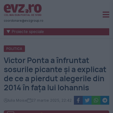
Știri
naționale
coordonare@evzgroup.ro
și
▼ Proiecte speciale
internaționale
|
POLITICA
România
Victor Ponta a înfruntat
-
sosurile picante și a explicat
Evenimentul
de ce a pierdut alegerile din
Zilei
2014 în fața lui Iohannis
Iulia Moise
27 martie 2025, 22:42