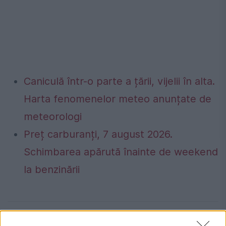
Caniculă într-o parte a țării, vijelii în alta.
Harta fenomenelor meteo anunțate de
meteorologi
Preț carburanți, 7 august 2026.
Schimbarea apărută înainte de weekend
la benzinării