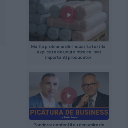
Marile probleme din industria textilă,
explicate de unul dintre cei mai
importanți producători
Pandora: confecții cu denumire de