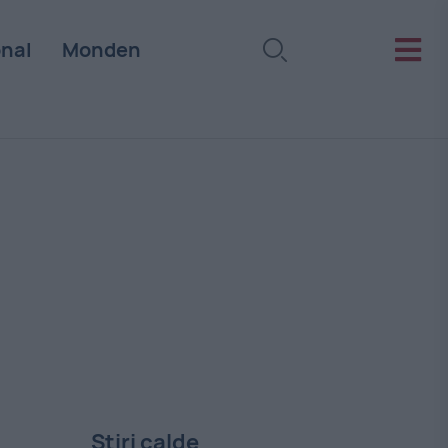
onal
Monden
Stiri calde