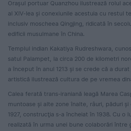
Oraşul portuar Quanzhou ilustrează rolul aces
al XIV-lea şi conexiunile acestuia cu restul ter
inclusiv moscheea Qingjing, ridicată în secolu
edificii musulmane în China.
Templul indian Kakatiya Rudreshwara, cunos
satul Palampet, la circa 200 de kilometri no
a început în anul 1213 şi se crede că a durat 
artistică ilustrează cultura de pe vremea din
Calea ferată trans-iraniană leagă Marea Casp
muntoase şi alte zone înalte, râuri, păduri şi
1927, construcţia s-a încheiat în 1938. Cu o 
realizată în urma unei bune colaborări între