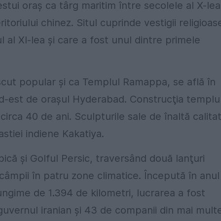
tui oraş ca târg maritim între secolele al X-lea
itoriului chinez. Situl cuprinde vestigii religioas
l al XI-lea şi care a fost unul dintre primele
cut popular şi ca Templul Ramappa, se află în
rd-est de oraşul Hyderabad. Construcţia templul
circa 40 de ani. Sculpturile sale de înaltă calita
astiei indiene Kakatiya.
ică şi Golful Persic, traversând două lanţuri
 câmpii în patru zone climatice. Începută în anul
lungime de 1.394 de kilometri, lucrarea a fost
 guvernul iranian şi 43 de companii din mai mult