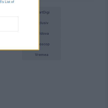
B’s List of
SmartDigi
Exclusiv
Moldova
Horoscop
Vremea