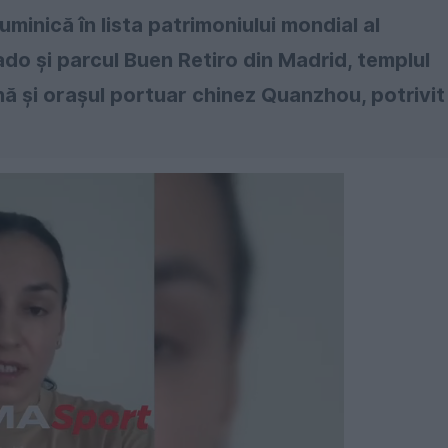
minică în lista patrimoniului mondial al
 şi parcul Buen Retiro din Madrid, templul
nă şi oraşul portuar chinez Quanzhou, potrivit
Următorul videoclip în 4
Anulează