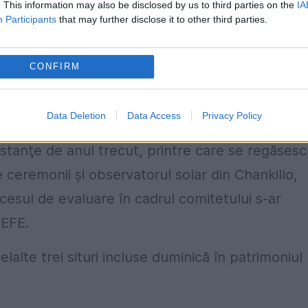
. This information may also be disclosed by us to third parties on the
IA
niului Mondial au fost incluse în această listă
Participants
that may further disclose it to other third parties.
 marile băi termale din diverse ţări europene şi
re altele.
CONFIRM
acum datează din anul 2020, când UNESCO şi-a
i.
Data Deletion
Data Access
Privacy Policy
estanţe de anul trecut, printre care se regăsesc
e ceremonii şi observatorul solar din Chankillo,
cesul de evaluare în cadrul comitetului s-ar
 EFE.
elalte trei situri incluse duminică în patrimoniul