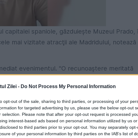
l capitalei spaniole, găzduieşte Muzeul Prado, 
le mai vizitate atracţii ale Madridului, notează
mediat evenimentul. ''O recunoaştere meritată
 moştenirea noastră istorică, artistică şi
l Zilei -
Do Not Process My Personal Information
euters. ''Mândru de oraşul nostru şi bucuros pentr
 pe aceeaşi reţea de socializare primarul
to opt-out of the sale, sharing to third parties, or processing of your per
formation for targeted advertising by us, please use the below opt-out s
r selection. Please note that after your opt-out request is processed y
eing interest-based ads based on personal information utilized by us or
ta patrimoniului mondial al UNESCO.
disclosed to third parties prior to your opt-out. You may separately opt-
losure of your personal information by third parties on the IAB’s list of