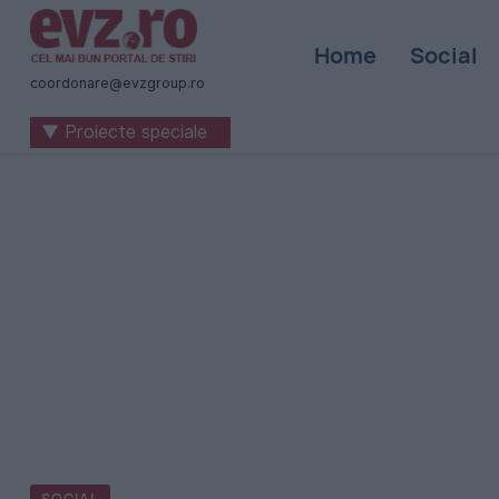
Știri
Home
Social
naționale
coordonare@evzgroup.ro
și
▼ Proiecte speciale
internaționale
|
România
-
Evenimentul
Zilei