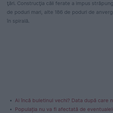
ţări. Construcţia căii ferate a impus străpun
de poduri mari, alte 186 de poduri de anvergu
în spirală.
Ai încă buletinul vechi? Data după care nu
Populația nu va fi afectată de eventualel