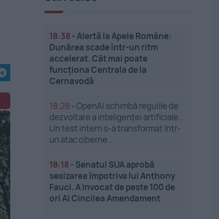
18:38
-
Alertă la Apele Române:
Dunărea scade într-un ritm
accelerat. Cât mai poate
funcționa Centrala de la
Cernavodă
18:28
-
OpenAI schimbă regulile de
dezvoltare a inteligenței artificiale.
Un test intern s-a transformat într-
un atac ciberne...
18:18
-
Senatul SUA aprobă
sesizarea împotriva lui Anthony
Fauci. A invocat de peste 100 de
ori Al Cincilea Amendament