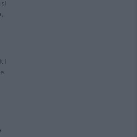
 şi
e,
ui
te
e