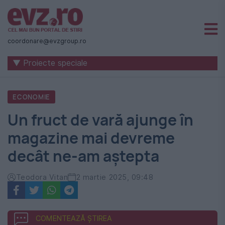
Știri
naționale
coordonare@evzgroup.ro
și
internaționale
▼ Proiecte speciale
|
România
ECONOMIE
-
Un fruct de vară ajunge în
Evenimentul
magazine mai devreme
Zilei
decât ne-am aștepta
Teodora Vitan
2 martie 2025, 09:48
COMENTEAZĂ ȘTIREA