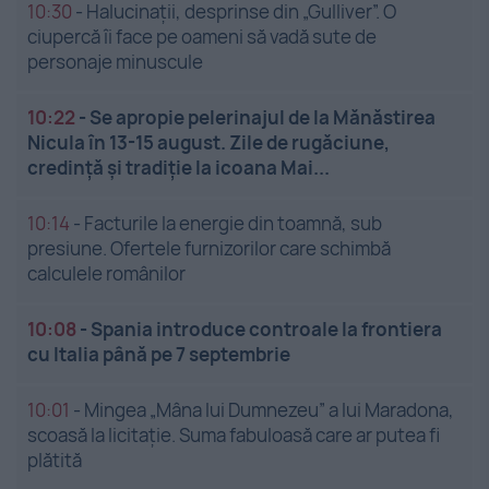
10:30
-
Halucinații, desprinse din „Gulliver”. O
ciupercă îi face pe oameni să vadă sute de
personaje minuscule
10:22
-
Se apropie pelerinajul de la Mănăstirea
Nicula în 13-15 august. Zile de rugăciune,
credință și tradiție la icoana Mai...
10:14
-
Facturile la energie din toamnă, sub
presiune. Ofertele furnizorilor care schimbă
calculele românilor
10:08
-
Spania introduce controale la frontiera
cu Italia până pe 7 septembrie
10:01
-
Mingea „Mâna lui Dumnezeu” a lui Maradona,
scoasă la licitație. Suma fabuloasă care ar putea fi
plătită