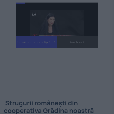
Următorul videoclip în 4
Anulează
Strugurii românești din
cooperativa Grădina noastră