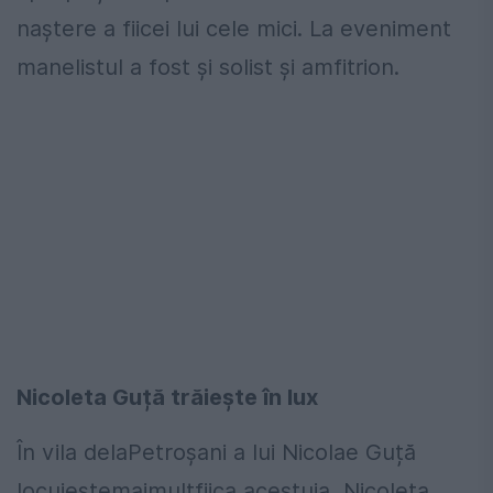
naștere a fiicei lui cele mici. La eveniment
manelistul a fost și solist și amfitrion.
Nicoleta Guță trăiește în lux
În vila delaPetroșani a lui Nicolae Guță
locuieștemaimultfiica acestuia, Nicoleta,