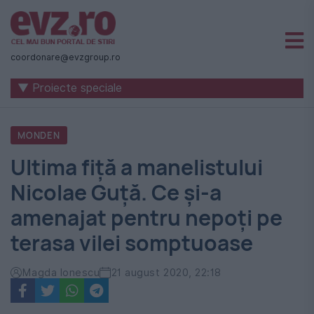
Știri
naționale
coordonare@evzgroup.ro
și
▼ Proiecte speciale
internaționale
|
MONDEN
România
Ultima fiță a manelistului
-
Nicolae Guță. Ce și-a
Evenimentul
amenajat pentru nepoți pe
Zilei
terasa vilei somptuoase
Magda Ionescu
21 august 2020, 22:18