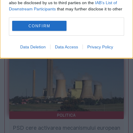
also be disclosed by us to third parties on the
IAB’s List of
INTERNATIONAL
Downstream Participants
that may further disclose it to other
third parties.
Gaza, laboratorul noii strategii americane.
CONFIRM
Cum a înlocuit Washingtonul marile intervenții
cu avanposturi-pilot și contracte private
Data Deletion
Data Access
Privacy Policy
POLITICA
PSD cere activarea mecanismului european