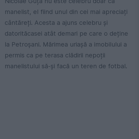
Nicolae Guță nu este celebru doar ca
manelist, el fiind unul din cei mai apreciați
cântăreți. Acesta a ajuns celebru și
datorităcasei atât demari pe care o deține
la Petroșani. Mărimea uriașă a imobilului a
permis ca pe terasa clădirii nepoții
manelistului să-și facă un teren de fotbal.