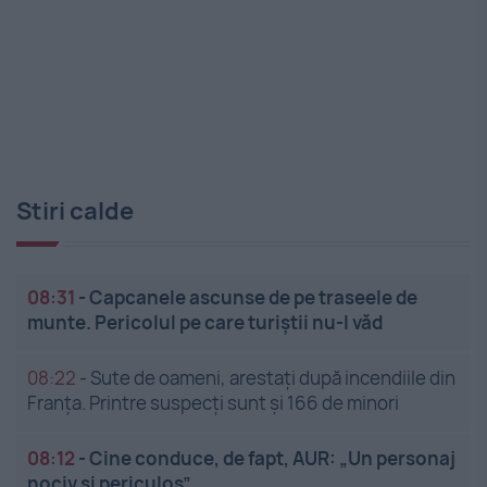
Stiri calde
08:31
-
Capcanele ascunse de pe traseele de
munte. Pericolul pe care turiștii nu-l văd
08:22
-
Sute de oameni, arestați după incendiile din
Franța. Printre suspecți sunt și 166 de minori
08:12
-
Cine conduce, de fapt, AUR: „Un personaj
nociv și periculos”