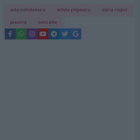
ada condeescu
adela popescu
dana rogoz
piscina
senzatie