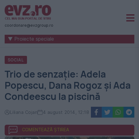
Știri
naționale
coordonare@evzgroup.ro
și
▼ Proiecte speciale
internaționale
|
SOCIAL
România
Trio de senzaţie: Adela
-
Popescu, Dana Rogoz şi Ada
Evenimentul
Condeescu la piscină
Zilei
Liliana Cojan
4 august 2014, 12:18
COMENTEAZĂ ȘTIREA