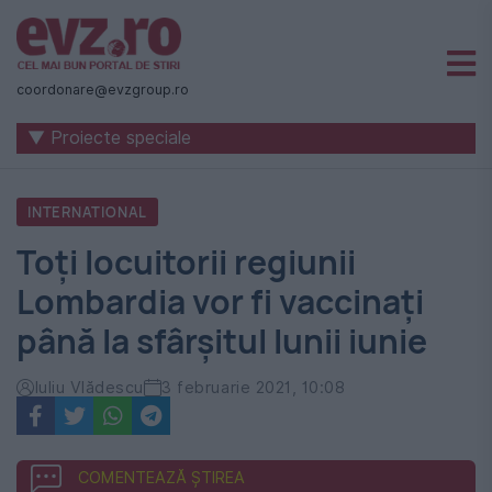
Știri
naționale
coordonare@evzgroup.ro
și
▼ Proiecte speciale
internaționale
|
INTERNATIONAL
România
Toţi locuitorii regiunii
-
Lombardia vor fi vaccinaţi
Evenimentul
până la sfârşitul lunii iunie
Zilei
Iuliu Vlădescu
3 februarie 2021, 10:08
COMENTEAZĂ ȘTIREA