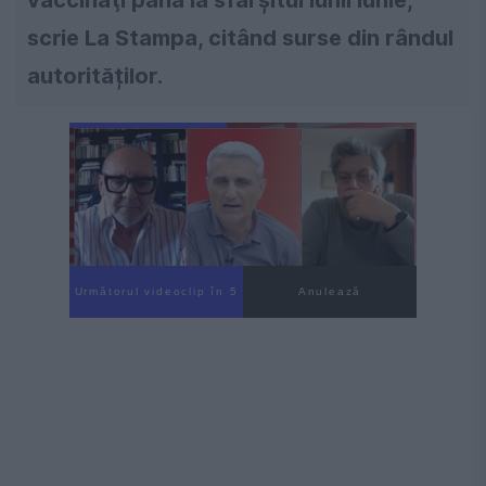
scrie La Stampa, citând surse din rândul
autorităților.
Următorul videoclip în 3
Anulează