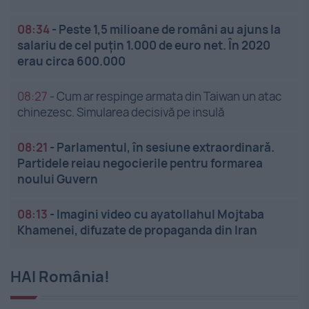
08:34
-
Peste 1,5 milioane de români au ajuns la
salariu de cel puțin 1.000 de euro net. În 2020
erau circa 600.000
08:27
-
Cum ar respinge armata din Taiwan un atac
chinezesc. Simularea decisivă pe insulă
08:21
-
Parlamentul, în sesiune extraordinară.
Partidele reiau negocierile pentru formarea
noului Guvern
08:13
-
Imagini video cu ayatollahul Mojtaba
Khamenei, difuzate de propaganda din Iran
HAI România!