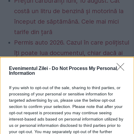
Prețuri carburanți luni, 10 august. Cât
costă un litru de benzină și motorină la
început de săptămână. Cele mai mici
tarife din țară
Permis auto 2026. Cazul în care polițistul
îți poate lua documentul, chiar dacă ai
drept de a conduce
Evenimentul Zilei -
Do Not Process My Personal
Information
If you wish to opt-out of the sale, sharing to third parties, or
processing of your personal or sensitive information for
coronavirus
Lombardia
vaccinare
targeted advertising by us, please use the below opt-out
section to confirm your selection. Please note that after your
opt-out request is processed you may continue seeing
interest-based ads based on personal information utilized by
us or personal information disclosed to third parties prior to
your opt-out. You may separately opt-out of the further