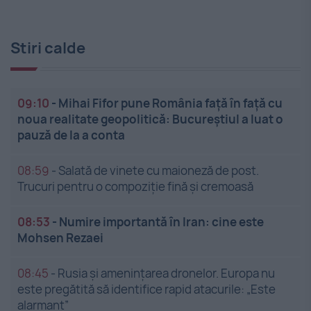
Stiri calde
09:10
-
Mihai Fifor pune România față în față cu
noua realitate geopolitică: Bucureștiul a luat o
pauză de la a conta
08:59
-
Salată de vinete cu maioneză de post.
Trucuri pentru o compoziție fină și cremoasă
08:53
-
Numire importantă în Iran: cine este
Mohsen Rezaei
08:45
-
Rusia și amenințarea dronelor. Europa nu
este pregătită să identifice rapid atacurile: „Este
alarmant”