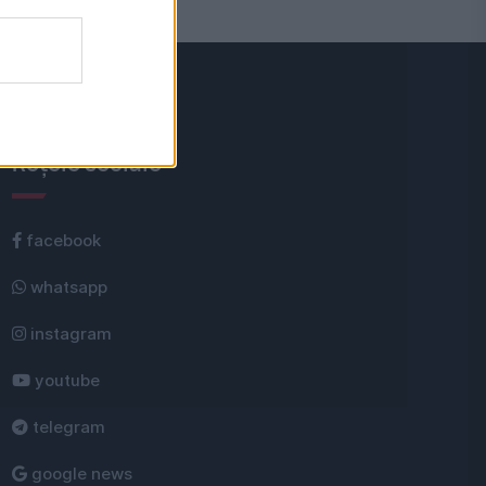
Rețele sociale
facebook
whatsapp
instagram
youtube
telegram
google news