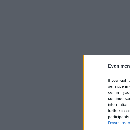
Evenimentu
If you wish 
sensitive in
confirm you
continue se
information 
further disc
participants
Downstream 