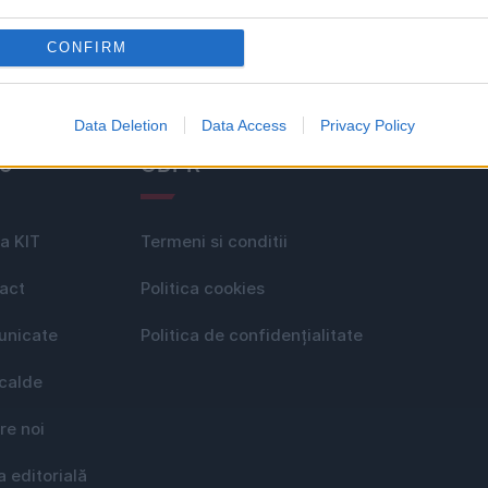
CONFIRM
Data Deletion
Data Access
Privacy Policy
le
GDPR
a KIT
Termeni si conditii
act
Politica cookies
nicate
Politica de confidențialitate
 calde
re noi
a editorială