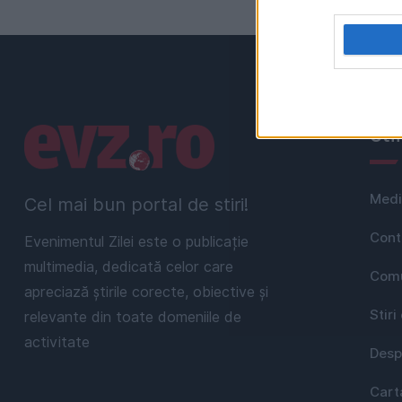
Linkuri utile
Uti
Medi
Cel mai bun portal de stiri!
Cont
Evenimentul Zilei este o publicație
multimedia, dedicată celor care
Comu
apreciază știrile corecte, obiective și
Stiri
relevante din toate domeniile de
activitate
Desp
Cart