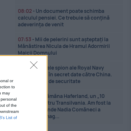
08:02
-
Un document poate schimba
calculul pensiei. Ce trebuie să conțină
adeverința de venit
07:53
-
Mii de pelerini sunt așteptați la
Mănăstirea Nicula de Hramul Adormirii
Maicii Domnului
07:47
-
Dronele spion ale Royal Navy
transmiteau în secret date către China.
Breșă uriașă de securitate
sonal or
ection to
ou may
07:40
-
Săptămâna Haferland, un „10
 personal
perfect” pentru Transilvania. Am fost la
out of the
Criț, acolo unde Nadia Comăneci a
 downstream
descoperit mag...
B’s List of