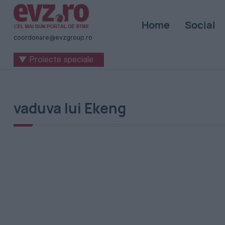
Știri
Home
Social
naționale
coordonare@evzgroup.ro
și
▼ Proiecte speciale
internaționale
|
România
vaduva lui Ekeng
-
Evenimentul
Zilei