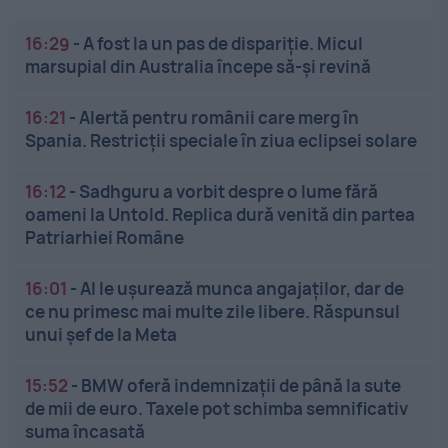
16:29
-
A fost la un pas de dispariție. Micul
marsupial din Australia începe să-și revină
16:21
-
Alertă pentru românii care merg în
Spania. Restricții speciale în ziua eclipsei solare
16:12
-
Sadhguru a vorbit despre o lume fără
oameni la Untold. Replica dură venită din partea
Patriarhiei Române
16:01
-
AI le ușurează munca angajaților, dar de
ce nu primesc mai multe zile libere. Răspunsul
unui șef de la Meta
15:52
-
BMW oferă indemnizații de până la sute
de mii de euro. Taxele pot schimba semnificativ
suma încasată