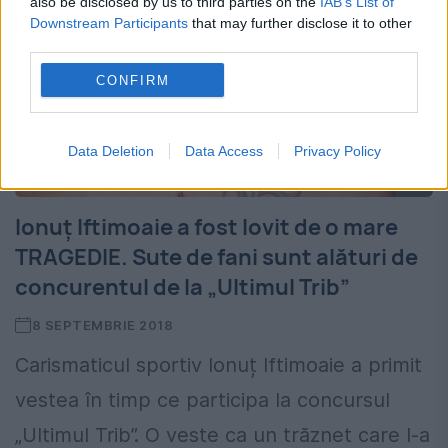
also be disclosed by us to third parties on the
IAB’s List of
Downstream Participants
that may further disclose it to other
third parties.
CONFIRM
Data Deletion
Data Access
Privacy Policy
Ionuț Iftimoaie a fost lovit de o mare
TRAGEDIE. Sute de fani sunt alături de
concurentul de la „Ultimul Trib”
8 SEPTEMBRIE 2018
Carismaticul sportiv Ionuț Iftimoaie a primit
vestea în timp ce participa la concursul
„Ultimul Trib”. O veste ca un trăznet care l-a