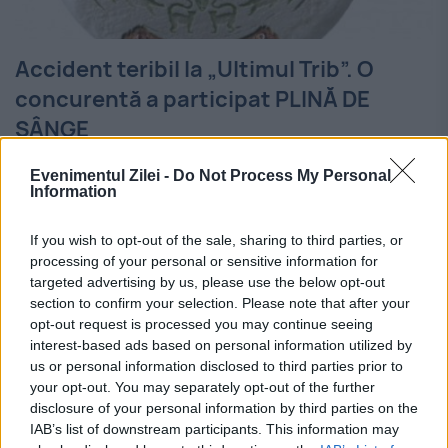
Accident teribil la „Ultimul Trib”. O
concurentă a participat PLINĂ DE
SÂNGE
14 SEPTEMBRIE 2018
Evenimentul Zilei -
Do Not Process My Personal
Information
„Ultimul Trib”, cel mai nou reality-show de
supraviețuire în Madagascar, a debutat cu
If you wish to opt-out of the sale, sharing to third parties, or
processing of your personal or sensitive information for
o dramă pentru una din concurente.
targeted advertising by us, please use the below opt-out
section to confirm your selection. Please note that after your
Cornelia Condeescu, antrenoare de fitness
opt-out request is processed you may continue seeing
a aflat de moartea mamei sale...
interest-based ads based on personal information utilized by
us or personal information disclosed to third parties prior to
your opt-out. You may separately opt-out of the further
disclosure of your personal information by third parties on the
IAB’s list of downstream participants. This information may