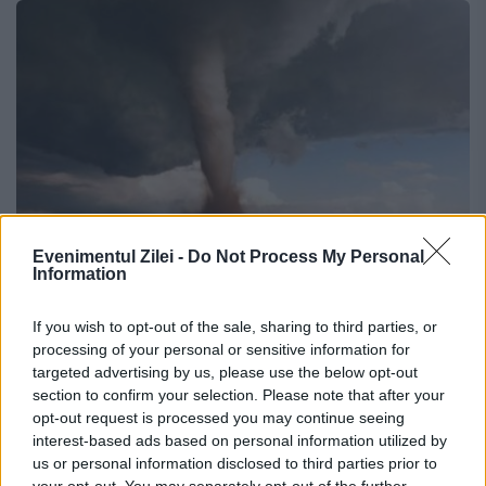
Evenimentul Zilei -
Do Not Process My Personal
Information
Tornade în România. Unde și de ce apar
If you wish to opt-out of the sale, sharing to third parties, or
aceste fenomene
processing of your personal or sensitive information for
targeted advertising by us, please use the below opt-out
30 IUNIE 2019
section to confirm your selection. Please note that after your
Directorul ANM Florinela Georgescu a
opt-out request is processed you may continue seeing
interest-based ads based on personal information utilized by
explicat cum se formează tornadele și care
us or personal information disclosed to third parties prior to
your opt-out. You may separately opt-out of the further