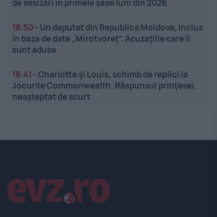
de sesizări în primele șase luni din 2026
18:50
-
Un deputat din Republica Moldova, inclus
în baza de date „Mirotvoreț”. Acuzațiile care îi
sunt aduse
18:41
-
Charlotte și Louis, schimb de replici la
Jocurile Commonwealth. Răspunsul prințesei,
neașteptat de scurt
Linkuri utile