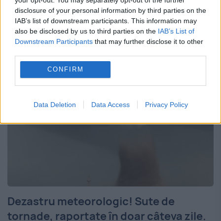
este motivul pentru care acest fenomen
disclosure of your personal information by third parties on the
climatologic are loc în România. Se pare că
IAB’s list of downstream participants. This information may
also be disclosed by us to third parties on the
IAB’s List of
instabilitaea atmosferică și furtunilor...
Downstream Participants
that may further disclose it to other
third parties.
CONFIRM
Data Deletion
Data Access
Privacy Policy
Dezastru meteorologic! Sute de
tornade, raportate în doar câteva zile.