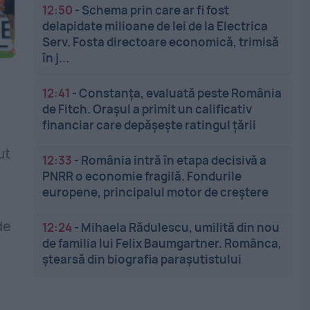
12:50
-
Schema prin care ar fi fost
delapidate milioane de lei de la Electrica
Serv. Fosta directoare economică, trimisă
în j...
12:41
-
Constanța, evaluată peste România
de Fitch. Orașul a primit un calificativ
financiar care depășește ratingul țării
ut
12:33
-
România intră în etapa decisivă a
PNRR o economie fragilă. Fondurile
europene, principalul motor de creștere
de
12:24
-
Mihaela Rădulescu, umilită din nou
de familia lui Felix Baumgartner. Românca,
ștearsă din biografia parașutistului