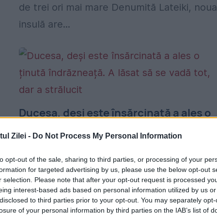
de trei ori mai mare Denumită Lateiki, nou
insulă are...
Ducesa, deși este însărcinată a ales o
e
ținută îndrăzneață. A lăsat să se vadă
l Zilei -
Do Not Process My Personal Information
tot, dar a strălucit
to opt-out of the sale, sharing to third parties, or processing of your per
1 NOIEMBRIE 2018
formation for targeted advertising by us, please use the below opt-out s
ă
Tabloidul britanic The Sun a publicat imagi
r selection. Please note that after your opt-out request is processed y
eing interest-based ads based on personal information utilized by us or
cu ducesa Meghan de Sussex într-o fustă
disclosed to third parties prior to your opt-out. You may separately opt-
losure of your personal information by third parties on the IAB’s list of
foarte îndrăzneață, transparentă, care lăs