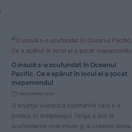
i
O insulă s-a scufundat în Oceanul
Pacific. Ce a apărut în locul ei a șocat
mapamondul
7 NOIEMBRIE 2019
O erupţie vulcanică submarină care s-a
produs în Arhipelagul Tonga a dus la
scufundarea unei insule şi la crearea alteia