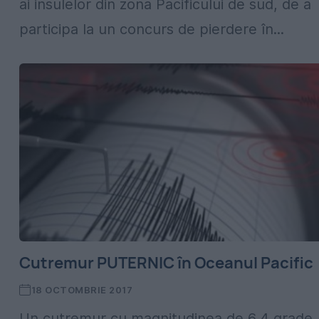
ai insulelor din zona Pacificului de sud, de a
participa la un concurs de pierdere în...
Cutremur PUTERNIC în Oceanul Pacific
18 OCTOMBRIE 2017
Un cutremur cu magnitudinea de 6,4 grade