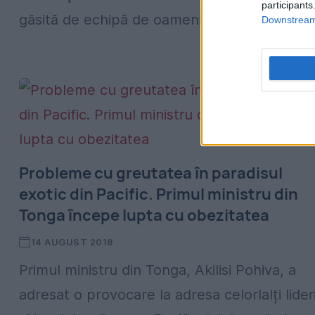
participants
găsită de echipă de oameni de ştiinţă din...
Downstream 
Probleme cu greutatea în paradisul
exotic din Pacific. Primul ministru din
Tonga începe lupta cu obezitatea
14 AUGUST 2018
Primul ministru din Tonga, Akilisi Pohiva, a
adresat o provocare la adresa celorlalți lider