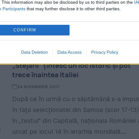
. This information may also be disclosed by us to third parties on the
IA
să i se vadă lenjeria intimă. Ducesa, care a
Participants
that may further disclose it to other third parties.
anunțat recent...
CONFIRM
Data Deletion
Data Access
Privacy Policy
„Stejarii” țintesc un loc istoric și pot
trece înaintea Italiei
24 NOIEMBRIE 2017
După ce în urmă cu o săptămână s-a impu
în fața selecționatei din Samoa (scor 17-13)
în „testul” din Capitală, naționala României 
i
urcat pe locul 14 în ierarhia mondială....