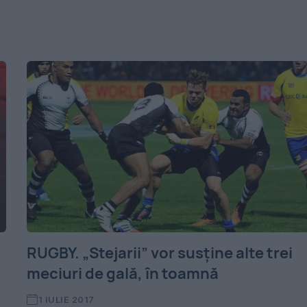
RUGBY. „Stejarii” vor susține alte trei
meciuri de gală, în toamnă
1 IULIE 2017