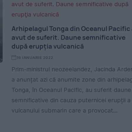
Arhipelagul Tonga din Oceanul Pacific
avut de suferit. Daune semnificative
după erupţia vulcanică
16 IANUARIE 2022
Prim-ministrul neozeelandez, Jacinda Arde
a anunțat azi că anumite zone din arhipela
Tonga, în Oceanul Pacific, au suferit daune
semnificative din cauza puternicei erupții a
vulcanului submarin care a provocat...