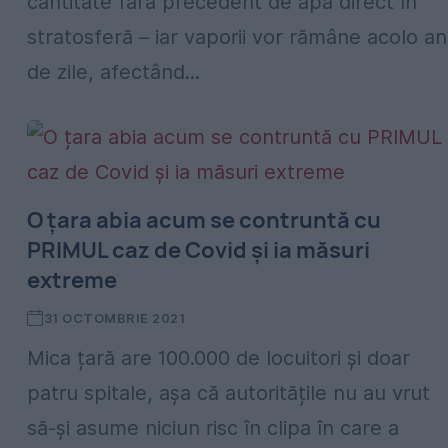
cantitate fără precedent de apă direct în
stratosferă – iar vaporii vor rămâne acolo an
de zile, afectând...
O țara abia acum se contruntă cu
PRIMUL caz de Covid și ia măsuri
extreme
31 OCTOMBRIE 2021
Mica țară are 100.000 de locuitori și doar
patru spitale, așa că autoritățile nu au vrut
să-și asume niciun risc în clipa în care a