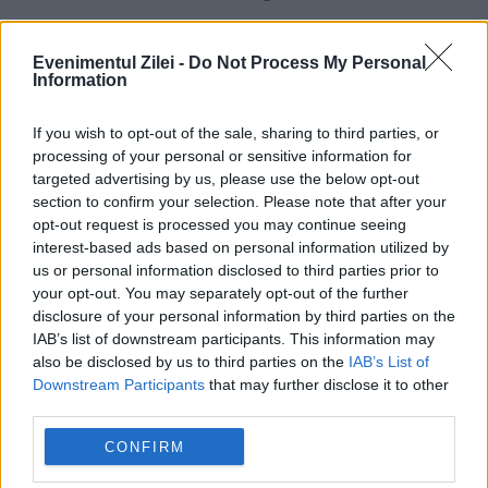
Evenimentul Zilei -
Do Not Process My Personal
Information
If you wish to opt-out of the sale, sharing to third parties, or
processing of your personal or sensitive information for
targeted advertising by us, please use the below opt-out
section to confirm your selection. Please note that after your
opt-out request is processed you may continue seeing
interest-based ads based on personal information utilized by
us or personal information disclosed to third parties prior to
your opt-out. You may separately opt-out of the further
disclosure of your personal information by third parties on the
Andrei Chiliman s-a autosuspendat din
IAB’s list of downstream participants. This information may
also be disclosed by us to third parties on the
IAB’s List of
funcțiile din PNL
Downstream Participants
that may further disclose it to other
third parties.
25 IUNIE 2015
CONFIRM
Primarul Sectorului 1, Andrei Chiliman, s-a