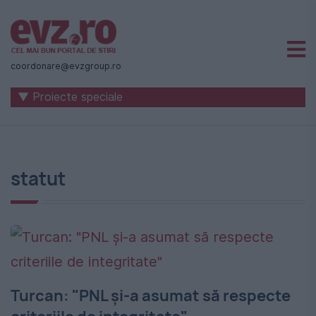
Știri
naționale
coordonare@evzgroup.ro
și
▼ Proiecte speciale
internaționale
|
România
statut
-
Evenimentul
Zilei
Turcan: "PNL şi-a asumat să respecte