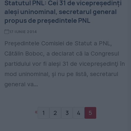
Statutul PNL: Cei 31 de vicepreşedinţi
aleşi uninominal, secretarul general
propus de preşedintele PNL
17 IUNIE 2014
Preşedintele Comisiei de Statut a PNL,
Cătălin Boboc, a declarat că la Congresul
partidului vor fi aleşi 31 de vicepreşedinţi în
mod uninominal, şi nu pe listă, secretarul
general va...
«
1
2
3
4
5