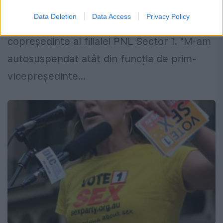
autosuspendat din funcțiile deținute în
Data Deletion
Data Access
Privacy Policy
PNL: prim-vicepreședinte la nivel național și
copreședinte al filialei PNL Sector 1. "M-am
autosuspendat atât din funcția de prim-
vicepreşedinte...