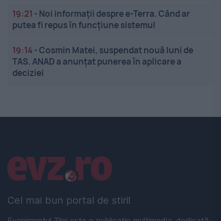
19:21
-
Noi informații despre e-Terra. Când ar
putea fi repus în funcțiune sistemul
19:14
-
Cosmin Matei, suspendat nouă luni de
TAS. ANAD a anunțat punerea în aplicare a
deciziei
Linkuri utile
Cel mai bun portal de stiri!
Evenimentul Zilei este o publicație multimedia, dedicată