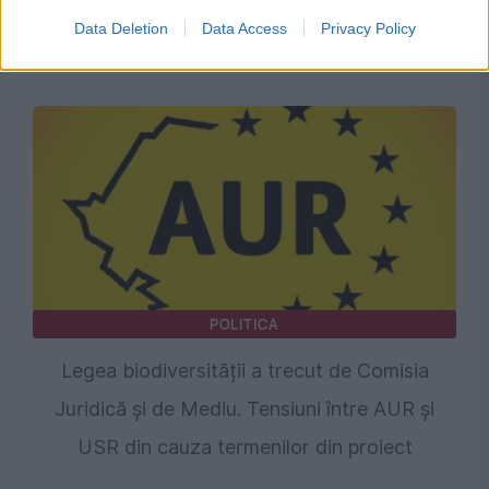
existența unui consens politic pentru trecerea
Data Deletion
Data Access
Privacy Policy
României la euro
POLITICA
Legea biodiversității a trecut de Comisia
Juridică și de Mediu. Tensiuni între AUR și
USR din cauza termenilor din proiect