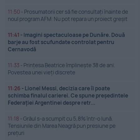
11:50
-
Prosumatorii cer să fie consultați înainte de
noul program AFM: Nu pot repara un proiect greșit
11:41
-
Imagini spectaculoase pe Dunăre. Două
barje au fost scufundate controlat pentru
Cernavodă
11:33
-
Prințesa Beatrice împlinește 38 de ani.
Povestea unei vieți discrete
11:26
-
Lionel Messi, decizia care îi poate
schimba finalul carierei. Ce spune președintele
Federației Argentinei despre retr...
11:18
-
Grâul s-a scumpit cu 5,8% într-o lună.
Tensiunile din Marea Neagră pun presiune pe
prețuri