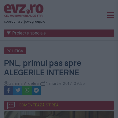
Știri
naționale
coordonare@evzgroup.ro
și
▼ Proiecte speciale
internaționale
|
POLITICA
România
PNL, primul pas spre
-
ALEGERILE INTERNE
Evenimentul
Zilei
Iasmina Ardelean
4 martie 2017, 09:55
COMENTEAZĂ ȘTIREA