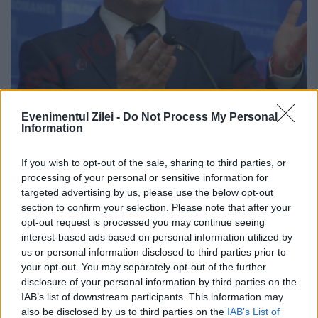
Evenimentul Zilei -
Do Not Process My Personal
Dragnea, despre ceremonia depunerii
Information
jurământului de către Grindeanu în
funcţia de premier: "Nu este cazul de
If you wish to opt-out of the sale, sharing to third parties, or
processing of your personal or sensitive information for
şampanie"
targeted advertising by us, please use the below opt-out
section to confirm your selection. Please note that after your
30 DECEMBRIE 2016
opt-out request is processed you may continue seeing
interest-based ads based on personal information utilized by
Preşedintele PSD, Liviu Dragnea, consider
us or personal information disclosed to third parties prior to
că ceremonia depunerii jurământului de
your opt-out. You may separately opt-out of the further
disclosure of your personal information by third parties on the
către Sorin Grindeanu în funcţia de premier
IAB’s list of downstream participants. This information may
also be disclosed by us to third parties on the
IAB’s List of
ar trebui să fie “sobră”. "Administraţia