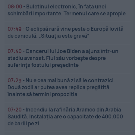
08:00
-
Buletinul electronic, în fața unei
schimbări importante. Termenul care se apropie
07:49
-
O eclipsă rară vine peste o Europă lovită
de caniculă. „Situația este gravă”
07:40
-
Cancerul lui Joe Biden a ajuns într-un
stadiu avansat. Fiul său vorbește despre
suferința fostului președinte
07:29
-
Nu e cea mai bună zi să le contrazici.
Două zodii ar putea avea replica pregătită
înainte să termini propoziția
07:20
-
Incendiu la rafinăria Aramco din Arabia
Saudită. Instalația are o capacitate de 400.000
de barili pe zi