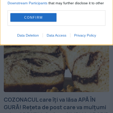
Downstream Participants
that may further disclose it to other
Prezidenţială va organiza ceremonia
third parties.
respectivă (de depunere...
CONFIRM
Data Deletion
Data Access
Privacy Policy
COZONACUL care îți va lăsa APĂ ÎN
GURĂ! Rețeta de post care va mulțumi