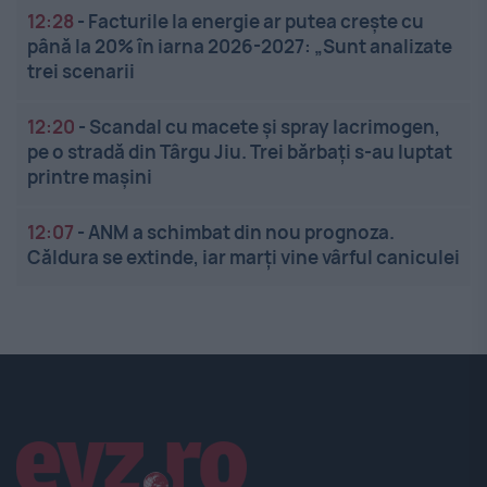
12:28
-
Facturile la energie ar putea crește cu
până la 20% în iarna 2026-2027: „Sunt analizate
trei scenarii
12:20
-
Scandal cu macete și spray lacrimogen,
pe o stradă din Târgu Jiu. Trei bărbați s-au luptat
printre mașini
12:07
-
ANM a schimbat din nou prognoza.
Căldura se extinde, iar marți vine vârful caniculei
Linkuri utile