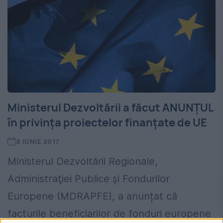
Ministerul Dezvoltării a făcut ANUNȚUL
în privința proiectelor finanțate de UE
8 IUNIE 2017
Ministerul Dezvoltării Regionale,
Administraţiei Publice şi Fondurilor
Europene (MDRAPFE), a anunțat că
facturile beneficiarilor de fonduri europene