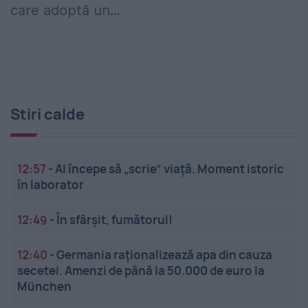
care adoptă un...
Stiri calde
12:57
-
AI începe să „scrie” viață. Moment istoric
în laborator
12:49
-
În sfârșit, fumătorul!
12:40
-
Germania raționalizează apa din cauza
secetei. Amenzi de până la 50.000 de euro la
München