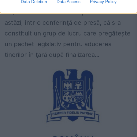
Data Deletion
Data Access
Privacy Policy
Deputatul PNL Mara Mareş a declarat
astăzi, într-o conferinţă de presă, că s-a
constituit un grup de lucru care pregăteşte
un pachet legislativ pentru aducerea
tinerilor în ţară după finalizarea...