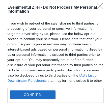
sunt achitate la zi din resurse bugetare şi
Evenimentul Zilei -
Do Not Process My Personal
Information
că nu există niciun blocaj...
If you wish to opt-out of the sale, sharing to third parties, or
processing of your personal or sensitive information for
targeted advertising by us, please use the below opt-out
section to confirm your selection. Please note that after your
opt-out request is processed you may continue seeing
interest-based ads based on personal information utilized by
us or personal information disclosed to third parties prior to
your opt-out. You may separately opt-out of the further
disclosure of your personal information by third parties on the
IAB’s list of downstream participants. This information may
also be disclosed by us to third parties on the
IAB’s List of
Downstream Participants
that may further disclose it to other
third parties.
ANUNŢUL făcut de un deputat PNL! Ce
CONFIRM
le pregăteşte tinerilor
23 MARTIE 2017