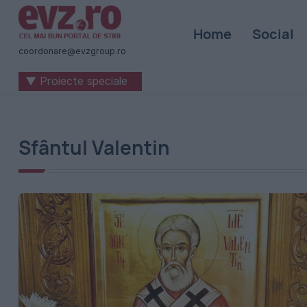
Știri
Home
Social
naționale
coordonare@evzgroup.ro
și
▼ Proiecte speciale
internaționale
|
România
Sfântul Valentin
-
Evenimentul
Zilei