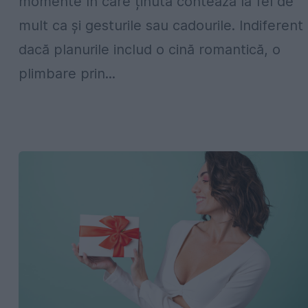
momente în care ținuta contează la fel de
mult ca și gesturile sau cadourile. Indiferent
dacă planurile includ o cină romantică, o
plimbare prin...