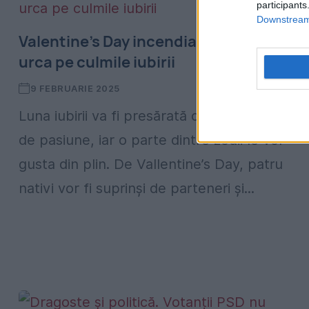
participants
Downstream 
Valentine’s Day incendiar. Patru zodii vo
urca pe culmile iubirii
9 FEBRUARIE 2025
Luna iubirii va fi presărată cu momente plin
de pasiune, iar o parte dintre zodii le vor
gusta din plin. De Vallentine’s Day, patru
nativi vor fi suprinși de parteneri și...