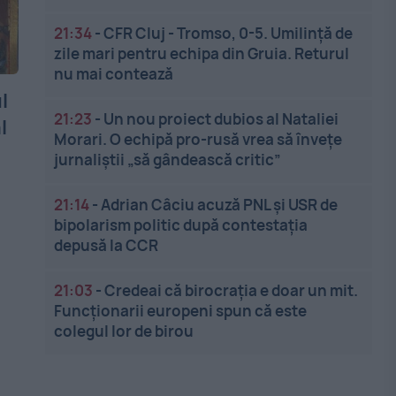
21:34
-
CFR Cluj - Tromso, 0-5. Umilință de
zile mari pentru echipa din Gruia. Returul
nu mai contează
l
21:23
-
Un nou proiect dubios al Nataliei
l
Morari. O echipă pro-rusă vrea să înveţe
jurnaliştii „să gândească critic”
21:14
-
Adrian Câciu acuză PNL și USR de
bipolarism politic după contestația
depusă la CCR
21:03
-
Credeai că birocrația e doar un mit.
Funcționarii europeni spun că este
colegul lor de birou