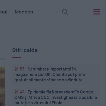
onal
Monden
Stiri calde
21:53
-
Schimbare importantă în
magazinele Lidl UK. Clienții pot primi
gratuit alimente rămase nevândute
21:44
-
Epidemie fără precedent în Congo.
OMS și Africa CDC investighează o posibilă
mutație a virusului Ebola