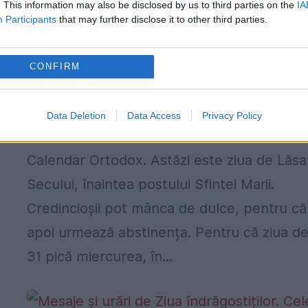
. This information may also be disclosed by us to third parties on the
IA
Participants
that may further disclose it to other third parties.
r
Calendar Ortodox, 30 iulie. Ziua de
CONFIRM
Lăsata Secului și pomenirea
adevăratului Sfânt Valentin
e
Data Deletion
Data Access
Privacy Policy
30 IULIE 2024
Calendar Ortodox. Astăzi este ziua de Lăsa
Secului, înaintea postului Sfintei Marii.
Credincioșii pot mânca de dulce, pentru că
apoi urmează abstinența. Pentru că ziua d
31 pică miercurea, în...