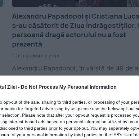
Alexandru Papadopol și Cristiana Luc
s-au căsătorit de Ziua Îndrăgostiților.
persoană dragă actorului nu a fost
prezentă
15 FEBRUARIE 2025
Alexandru Papadopol, în vârstă de 49 de an
și Cristiana Luca, 29 de ani s-au căsătorit în
l Zilei -
Do Not Process My Personal Information
cadrul unei ceremonii discrete, de Ziua
Îndrăgostiților. Evenimentul a avut loc într
to opt-out of the sale, sharing to third parties, or processing of your per
formation for targeted advertising by us, please use the below opt-out s
cadru...
r selection. Please note that after your opt-out request is processed y
eing interest-based ads based on personal information utilized by us or
disclosed to third parties prior to your opt-out. You may separately opt-
losure of your personal information by third parties on the IAB’s list of