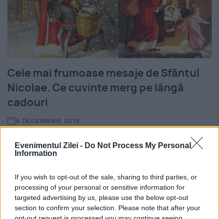
Cele mai frumoase mesaje de Sfântul
Nicolae. Ce cuvinte merg pe lângă
cadouri
6 DECEMBRIE 2019
Mesaje de Sf. Nicolae. În ziua de MOŞ
Evenimentul Zilei -
Do Not Process My Personal
Information
NICOLAE îşi serbează ziua toţi cei pe care îi
cheamă NICOLAE, Nicoleta, Niculina sau
If you wish to opt-out of the sale, sharing to third parties, or
processing of your personal or sensitive information for
alte derivate. Cu toate acestea, ziua de
targeted advertising by us, please use the below opt-out
MOŞ NICOLAE...
section to confirm your selection. Please note that after your
opt-out request is processed you may continue seeing