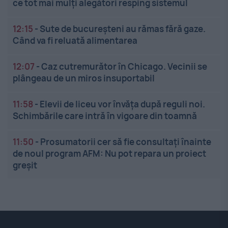
ce tot mai mulți alegători resping sistemul
12:15
-
Sute de bucureșteni au rămas fără gaze.
Când va fi reluată alimentarea
12:07
-
Caz cutremurător în Chicago. Vecinii se
plângeau de un miros insuportabil
11:58
-
Elevii de liceu vor învăța după reguli noi.
Schimbările care intră în vigoare din toamnă
11:50
-
Prosumatorii cer să fie consultați înainte
de noul program AFM: Nu pot repara un proiect
greșit