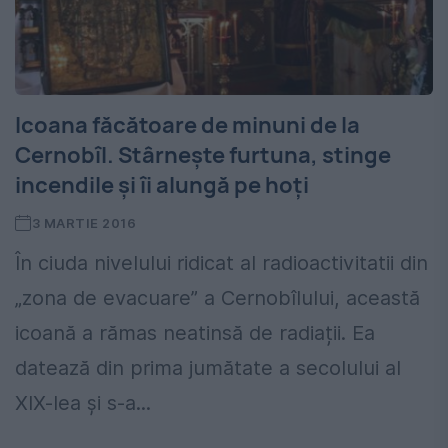
Icoana făcătoare de minuni de la
Cernobîl. Stârneşte furtuna, stinge
incendile şi îi alungă pe hoţi
3 MARTIE 2016
În ciuda nivelului ridicat al radioactivitatii din
„zona de evacuare” a Cernobîlului, această
icoană a rămas neatinsă de radiații. Ea
datează din prima jumătate a secolului al
XIX-lea și s-a...