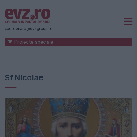
Știri
naționale
coordonare@evzgroup.ro
și
▼ Proiecte speciale
internaționale
|
România
Sf Nicolae
-
Evenimentul
Zilei