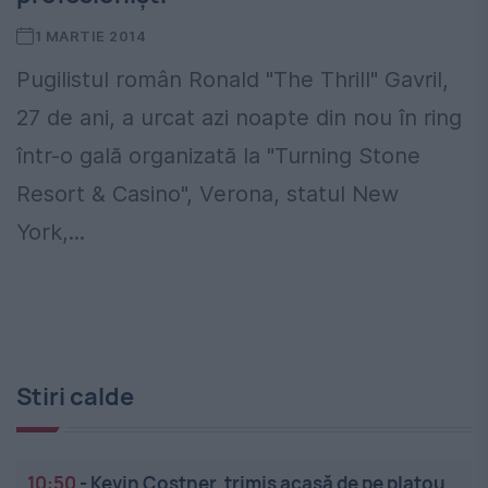
1 MARTIE 2014
Pugilistul român Ronald "The Thrill" Gavril,
27 de ani, a urcat azi noapte din nou în ring
într-o gală organizată la "Turning Stone
Resort & Casino", Verona, statul New
York,...
Stiri calde
10:50
-
Kevin Costner, trimis acasă de pe platou,