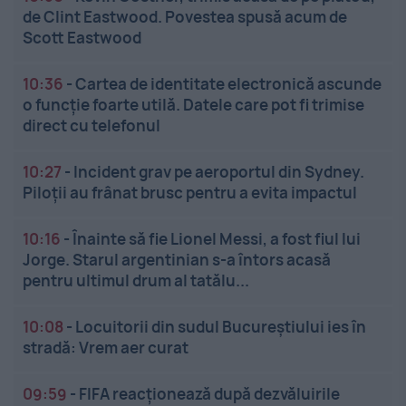
de Clint Eastwood. Povestea spusă acum de
Scott Eastwood
10:36
-
Cartea de identitate electronică ascunde
o funcție foarte utilă. Datele care pot fi trimise
direct cu telefonul
10:27
-
Incident grav pe aeroportul din Sydney.
Piloții au frânat brusc pentru a evita impactul
10:16
-
Înainte să fie Lionel Messi, a fost fiul lui
Jorge. Starul argentinian s-a întors acasă
pentru ultimul drum al tatălu...
10:08
-
Locuitorii din sudul Bucureștiului ies în
stradă: Vrem aer curat
09:59
-
FIFA reacționează după dezvăluirile