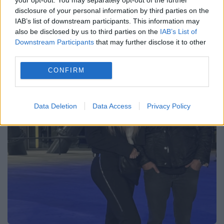
10 SEPTEMBRIE 2024
disclosure of your personal information by third parties on the
Anamaria Prodan formează un cuplu cu
IAB’s list of downstream participants. This information may
also be disclosed by us to third parties on the
IAB’s List of
Ronald Gravil de mai bine de câteva luni și a
Downstream Participants
that may further disclose it to other
third parties.
spus că are planuri de căsătorie. După ce s-
CONFIRM
a zvonit că Vica Blochina a...
Data Deletion
Data Access
Privacy Policy