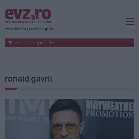
Știri
naționale
coordonare@evzgroup.ro
și
▼ Proiecte speciale
internaționale
|
România
ronald gavril
-
Evenimentul
Zilei