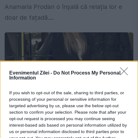
Anamaria Prodan o înșală că relația lor e
doar de fațadă....
Evenimentul Zilei -
Do Not Process My Personal
Information
If you wish to opt-out of the sale, sharing to third parties, or
processing of your personal or sensitive information for
targeted advertising by us, please use the below opt-out
section to confirm your selection. Please note that after your
Anamaria Prodan spune că se mărită:
opt-out request is processed you may continue seeing
interest-based ads based on personal information utilized by
Pregătim totul că la carte de data asta
us or personal information disclosed to third parties prior to
your opt-out. You may separately opt-out of the further