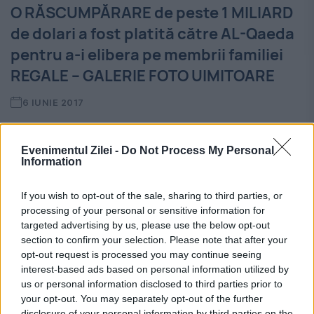
O RĂSCUMPĂRARE de peste 1 MILIARD
de dolari a fost platită către AL-Qaeda
pentru a-i elibera pe membrii familiei
REGALE – GALERIE FOTO UIMITOARE
6 IUNIE 2017
O răscumpărare de peste 1 miliard de dolari
Evenimentul Zilei -
Do Not Process My Personal
a fost plătită de Qatar forțelor iraniene și
Information
Al-Qaeda din Siria pentru eliberarea
If you wish to opt-out of the sale, sharing to third parties, or
membrilor răpiți ai familiei regale a țării.
processing of your personal or sensitive information for
targeted advertising by us, please use the below opt-out
Răscumpărarea a...
section to confirm your selection. Please note that after your
opt-out request is processed you may continue seeing
interest-based ads based on personal information utilized by
us or personal information disclosed to third parties prior to
your opt-out. You may separately opt-out of the further
disclosure of your personal information by third parties on the