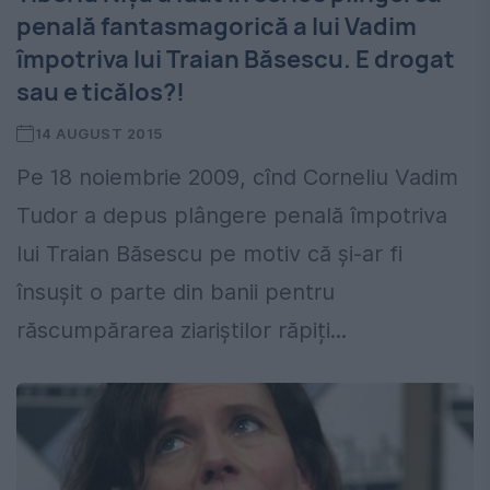
penală fantasmagorică a lui Vadim
împotriva lui Traian Băsescu. E drogat
sau e ticălos?!
14 AUGUST 2015
Pe 18 noiembrie 2009, cînd Corneliu Vadim
Tudor a depus plângere penală împotriva
lui Traian Băsescu pe motiv că şi-ar fi
însuşit o parte din banii pentru
răscumpărarea ziariștilor răpiți...