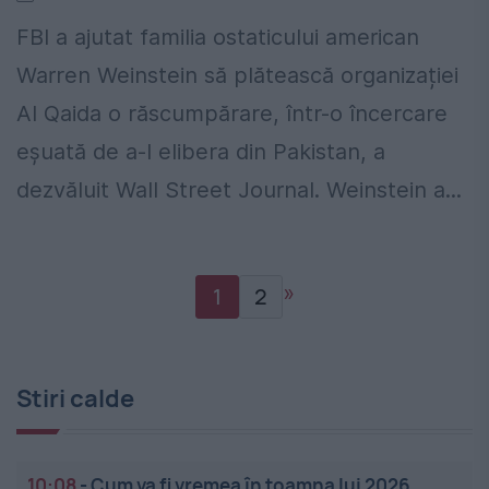
FBI a ajutat familia ostaticului american
Warren Weinstein să plătească organizației
Al Qaida o răscumpărare, într-o încercare
eșuată de a-l elibera din Pakistan, a
dezvăluit Wall Street Journal. Weinstein a...
»
1
2
Stiri calde
10:08
-
Cum va fi vremea în toamna lui 2026.