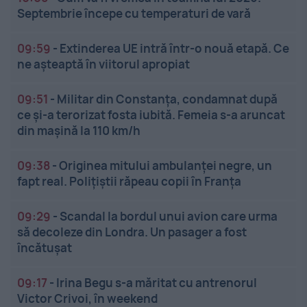
Septembrie începe cu temperaturi de vară
09:59
-
Extinderea UE intră într-o nouă etapă. Ce
ne așteaptă în viitorul apropiat
09:51
-
Militar din Constanța, condamnat după
ce și-a terorizat fosta iubită. Femeia s-a aruncat
din mașină la 110 km/h
09:38
-
Originea mitului ambulanței negre, un
fapt real. Polițiștii răpeau copii în Franța
09:29
-
Scandal la bordul unui avion care urma
să decoleze din Londra. Un pasager a fost
încătușat
09:17
-
Irina Begu s-a măritat cu antrenorul
Victor Crivoi, în weekend