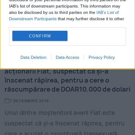
IAB’s list of downstream participants. This information may
also be disclosed by us to third parties on the
IAB’s List of
Downstream Participants
that may further disclose it to other
third parties.
CONFIRM
Data Deletion
Data Access
Privacy Policy
Ce mai fac bogaţii! Unul dintre
acționarii Fiat, suspectat că și-a
înscenat răpirea, pentru a cere o
răscumpărare de DOAR10.000 de dolari
7 DECEMBRIE 2016
Unul dintre moştenitorii averii Fiat este
suspectat că şi-a înscenat răpirea, pentru
care a acuzat o prostituată transexuală.