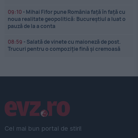
09:10
-
Mihai Fifor pune România față în față cu
noua realitate geopolitică: Bucureștiul a luat o
pauză de la a conta
08:59
-
Salată de vinete cu maioneză de post.
Trucuri pentru o compoziție fină și cremoasă
Linkuri utile
Cel mai bun portal de stiri!