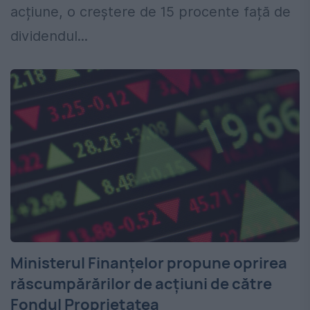
acțiune, o creștere de 15 procente față de
dividendul...
Ministerul Finanțelor propune oprirea
răscumpărărilor de acțiuni de către
Fondul Proprietatea