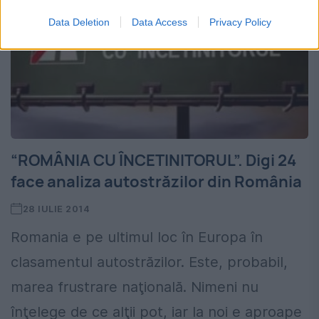
Data Deletion
Data Access
Privacy Policy
“ROMÂNIA CU ÎNCETINITORUL”. Digi 24
face analiza autostrăzilor din România
28 IULIE 2014
Romania e pe ultimul loc în Europa în
clasamentul autostrăzilor. Este, probabil,
marea frustrare naţională. Nimeni nu
înţelege de ce alţii pot, iar la noi e aproape