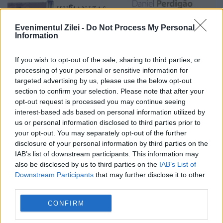
Evenimentul Zilei -
Do Not Process My Personal
Information
If you wish to opt-out of the sale, sharing to third parties, or
Rafinament pe lângă Cișmigiu
processing of your personal or sensitive information for
targeted advertising by us, please use the below opt-out
4 NOIEMBRIE 2014
section to confirm your selection. Please note that after your
Amintiri din vechea Lisabonă la Librăria
opt-out request is processed you may continue seeing
interest-based ads based on personal information utilized by
Humanitas Diseară la ora 19.00 la Librăria
us or personal information disclosed to third parties prior to
your opt-out. You may separately opt-out of the further
Humanitas de la Cişmigiu va avea loc
disclosure of your personal information by third parties on the
lansarea volumului Inima inimii de António
IAB’s list of downstream participants. This information may
also be disclosed by us to third parties on the
IAB’s List of
Lobo Antunes. La eveniment...
Downstream Participants
that may further disclose it to other
third parties.
CONFIRM