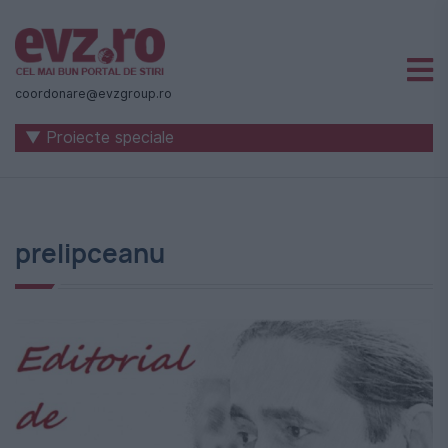
Știri
naționale
coordonare@evzgroup.ro
și
▼ Proiecte speciale
internaționale
|
România
prelipceanu
-
Evenimentul
Zilei