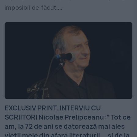
imposibil de făcut....
EXCLUSIV PRINT. INTERVIU CU
SCRIITORI Nicolae Prelipceanu:” Tot ce
am, la 72 de ani se datorează mai ales
vieții mele din afara literaturii... şi de la