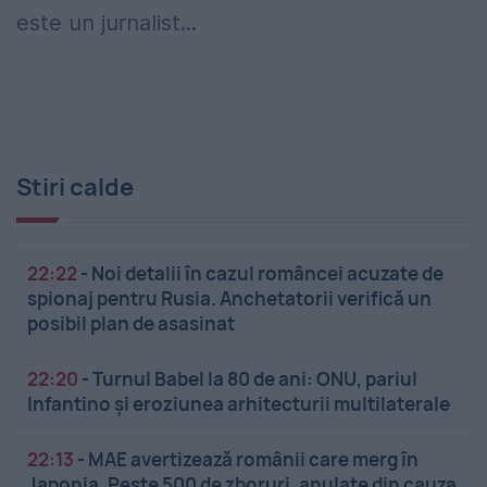
este un jurnalist...
Stiri calde
22:22
-
Noi detalii în cazul româncei acuzate de
spionaj pentru Rusia. Anchetatorii verifică un
posibil plan de asasinat
22:20
-
Turnul Babel la 80 de ani: ONU, pariul
Infantino și eroziunea arhitecturii multilaterale
22:13
-
MAE avertizează românii care merg în
Japonia. Peste 500 de zboruri, anulate din cauza