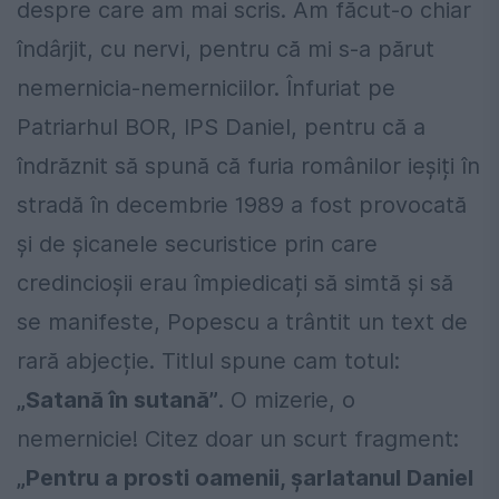
despre care am mai scris. Am făcut-o chiar
îndârjit, cu nervi, pentru că mi s-a părut
nemernicia-nemerniciilor. Înfuriat pe
Patriarhul BOR, IPS Daniel, pentru că a
îndrăznit să spună că furia românilor ieșiți în
stradă în decembrie 1989 a fost provocată
și de șicanele securistice prin care
credincioșii erau împiedicați să simtă și să
se manifeste, Popescu a trântit un text de
rară abjecție. Titlul spune cam totul:
„Satană în sutană”
. O mizerie, o
nemernicie! Citez doar un scurt fragment:
„Pentru a prosti oamenii, șarlatanul Daniel