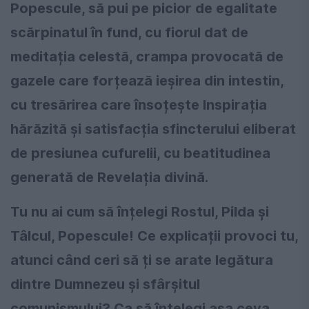
Popescule, să pui pe picior de egalitate
scărpinatul în fund, cu fiorul dat de
meditația celestă, crampa provocată de
gazele care forțează ieșirea din intestin,
cu tresărirea care însoțește Inspirația
hărăzită și satisfacția sfincterului eliberat
de presiunea cufurelii, cu beatitudinea
generată de Revelația divină.
Tu nu ai cum să înțelegi Rostul, Pilda și
Tâlcul, Popescule! Ce explicații provoci tu,
atunci când ceri să ți se arate legătura
dintre Dumnezeu și sfârșitul
comunismului? Ca să înțelegi așa ceva,