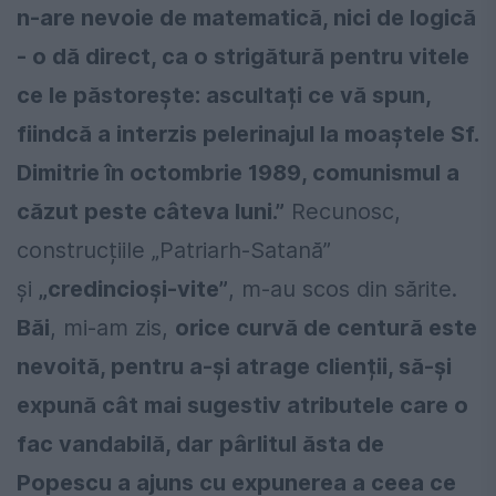
n-are nevoie de matematică, nici de logică
- o dă direct, ca o strigătură pentru vitele
ce le păstorește: ascultați ce vă spun,
fiindcă a interzis pelerinajul la moaștele Sf.
Dimitrie în octombrie 1989, comunismul a
căzut peste câteva luni.”
Recunosc,
construcțiile „Patriarh-Satană”
și
„credincioși-vite”
, m-au scos din sărite.
Băi
, mi-am zis,
orice curvă de centură este
nevoită, pentru a-și atrage clienții, să-și
expună cât mai sugestiv atributele care o
fac vandabilă, dar pârlitul ăsta de
Popescu a ajuns cu expunerea a ceea ce