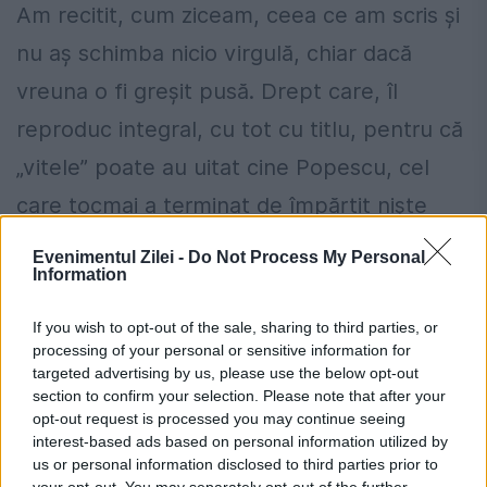
Am recitit, cum ziceam, ceea ce am scris și
nu aș schimba nicio virgulă, chiar dacă
vreuna o fi greșit pusă. Drept care, îl
reproduc integral, cu tot cu titlu, pentru că
„vitele” poate au uitat cine Popescu, cel
care tocmai a terminat de împărțit niște
morală:
Evenimentul Zilei -
Do Not Process My Personal
Information
If you wish to opt-out of the sale, sharing to third parties, or
C. T. Popescu este tenace: Forțează ușile
processing of your personal or sensitive information for
targeted advertising by us, please use the below opt-out
Spitalului și pe ale Evangheliilor!
section to confirm your selection. Please note that after your
opt-out request is processed you may continue seeing
Evenimentul Zilei, 31 octombrie 2020
interest-based ads based on personal information utilized by
us or personal information disclosed to third parties prior to
your opt-out. You may separately opt-out of the further