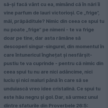
să-și facă vânt cu ea, mimând că în nări îi
vine parfum de lauri victorioși. Ce „frige”,
măi, prăpăditule? Nimic din ceea ce spui tu
nu poate „frige” pe nimeni - te va frige
doar pe tine, dar asta rămâne să
descoperi singur-singurel, din momentul în
care întunericul înghețat și nesfârșit-
pustiu te va cuprinde - pentru că nimic din
ceea spui tu nu are nici adâncime, nici
luciu și nici maluri până în care să se
unduiască vreo idee cristalină. Ce spui tu
este hău negru și gol. Dar, să urmez unul
dintre sfaturile din Proverbele 26:5: