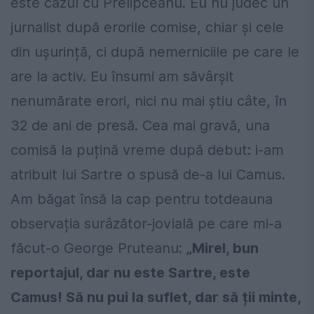
este cazul cu Prelipceanu. Eu nu judec un
jurnalist după erorile comise, chiar și cele
din ușurință, ci după nemerniciile pe care le
are la activ. Eu însumi am săvârșit
nenumărate erori, nici nu mai știu câte, în
32 de ani de presă. Cea mai gravă, una
comisă la puțină vreme după debut: i-am
atribuit lui Sartre o spusă de-a lui Camus.
Am băgat însă la cap pentru totdeauna
observația surâzător-jovială pe care mi-a
făcut-o George Pruteanu:
„Mirel, bun
reportajul, dar nu este Sartre, este
Camus! Să nu pui la suflet, dar să ții minte,