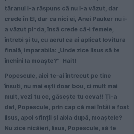
țăranul i-a răspuns că nu l-a văzut, dar
crede în El, dar că nici ei, Anei Pauker nu i-
a văzut pi*da, însă crede că-i femeie,
întrebi și tu, cu aerul că ai aplicat lovitura
finală, imparabila: „Unde zice Iisus să te
închini la moaște?” Hait!
Popescule, aici te-ai întrecut pe tine
însuți, nu mai ești doar bou, ci mult mai
mult, vezi tu ce, găsește tu ceva!! Ți-a
dat, Popescule, prin cap că mai întâi a fost
Iisus, apoi sfinții și abia după, moaștele?
Nu zice nicăieri, Iisus, Popescule, să te