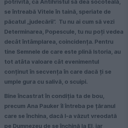
potrivită, ca Antihristul să dea socoteală,
se întreabă Vitele în taină, speriate de
păcatul „judecării”. Tu nu ai cum să vezi
Determinarea, Popescule, tu nu poți vedea
decât întâmplarea, coincidența. Pentru
tine Semnele de care este plină Istoria, au
tot atâta valoare cât evenimentul
conținut în secvența în care dacă ți se
umple gura cu salivă, o scuipi.
Bine încastrat în condiția ta de bou,
precum Ana Pauker îl întreba pe țăranul
care se închina, dacă l-a văzut vreodată
pe Dumnezeu de se închină la El, iar