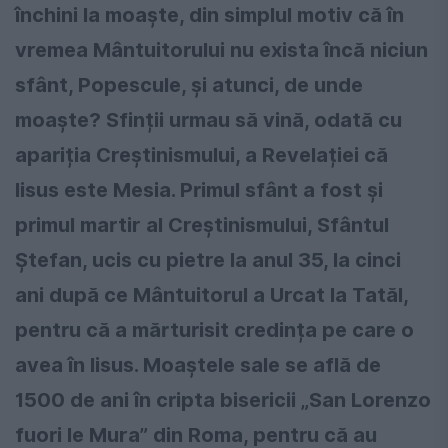
închini la moaște, din simplul motiv că în
vremea Mântuitorului nu exista încă niciun
sfânt, Popescule, și atunci, de unde
moaște? Sfinții urmau să vină, odată cu
apariția Creștinismului, a Revelației că
Iisus este Mesia. Primul sfânt a fost și
primul martir al Creștinismului, Sfântul
Ștefan, ucis cu pietre la anul 35, la cinci
ani după ce Mântuitorul a Urcat la Tatăl,
pentru că a mărturisit credința pe care o
avea în Iisus. Moaștele sale se află de
1500 de ani în cripta bisericii „San Lorenzo
fuori le Mura” din Roma, pentru că au