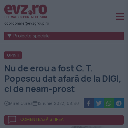
Știri
naționale
coordonare@evzgroup.ro
și
▼ Proiecte speciale
internaționale
|
OPINII
România
Nu de erou a fost C. T.
-
Popescu dat afară de la DIGI,
Evenimentul
ci de neam-prost
Zilei
Mirel Curea
13 iunie 2022, 08:36
COMENTEAZĂ ȘTIREA