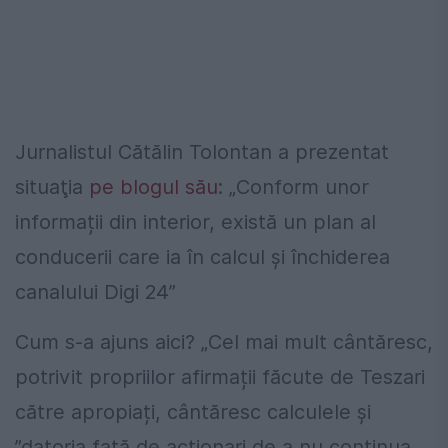
Jurnalistul Cătălin Tolontan a prezentat
situaţia
pe blogul său
: „Conform unor
informații din interior, există un plan al
conducerii care ia în calcul și închiderea
canalului Digi 24”
Cum s-a ajuns aici? „Cel mai mult cântăresc,
potrivit propriilor afirmații făcute de Teszari
către apropiați, cântăresc calculele și
”datoria față de acționari de a nu continua