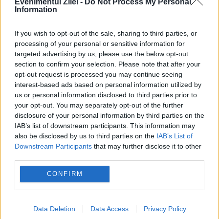
Evenimentul Zilei -
Do Not Process My Personal
Information
POLITICA
If you wish to opt-out of the sale, sharing to third parties, or
Contract uriaș din programul SAFE pentru Digi
processing of your personal or sensitive information for
targeted advertising by us, please use the below opt-out
România. Cum au fost alocați banii
section to confirm your selection. Please note that after your
opt-out request is processed you may continue seeing
interest-based ads based on personal information utilized by
us or personal information disclosed to third parties prior to
your opt-out. You may separately opt-out of the further
disclosure of your personal information by third parties on the
IAB’s list of downstream participants. This information may
also be disclosed by us to third parties on the
IAB’s List of
Downstream Participants
that may further disclose it to other
third parties.
CONFIRM
SOCIAL
Demisie la vârf. Cătălin Ivan pleacă de la
Data Deletion
Data Access
Privacy Policy