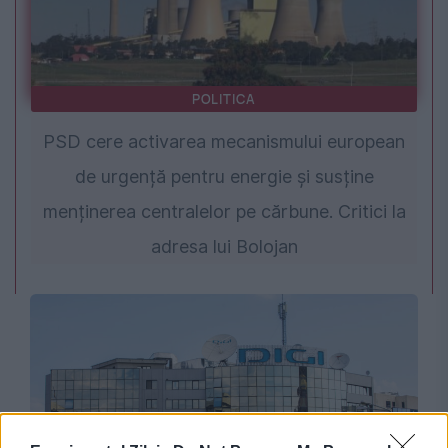
POLITICA
PSD cere activarea mecanismului european
de urgență pentru energie și susține
menținerea centralelor pe cărbune. Critici la
adresa lui Bolojan