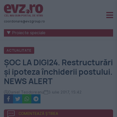
Știri
naționale
coordonare@evzgroup.ro
și
▼ Proiecte speciale
internaționale
|
ACTUALITATE
România
ŞOC LA DIGI24. Restructurări
-
şi ipoteza închiderii postului.
Evenimentul
NEWS ALERT
Zilei
Daniel Teodoreanu
3 iulie 2017, 15:42
COMENTEAZĂ ȘTIREA