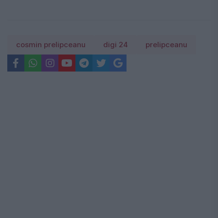
cosmin prelipceanu
digi 24
prelipceanu