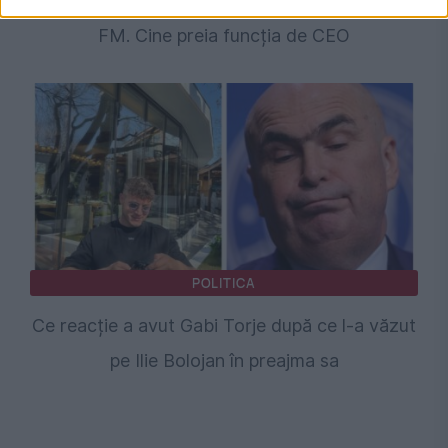
conducerea Europa FM, Virgin Radio și Vibe
FM. Cine preia funcția de CEO
POLITICA
Ce reacție a avut Gabi Torje după ce l-a văzut
pe Ilie Bolojan în preajma sa