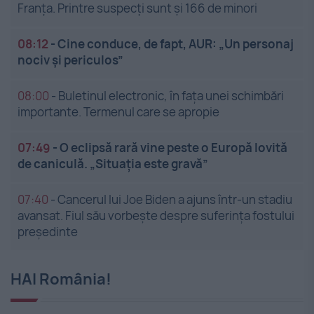
Franța. Printre suspecți sunt și 166 de minori
08:12
-
Cine conduce, de fapt, AUR: „Un personaj
nociv și periculos”
08:00
-
Buletinul electronic, în fața unei schimbări
importante. Termenul care se apropie
07:49
-
O eclipsă rară vine peste o Europă lovită
de caniculă. „Situația este gravă”
07:40
-
Cancerul lui Joe Biden a ajuns într-un stadiu
avansat. Fiul său vorbește despre suferința fostului
președinte
HAI România!