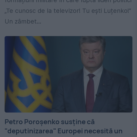
formațiuni militare în care luptă lideri politici
„Te cunosc de la televizor! Tu ești Luțenko!”
Un zâmbet...
Petro Poroşenko susţine că
"deputinizarea" Europei necesită un