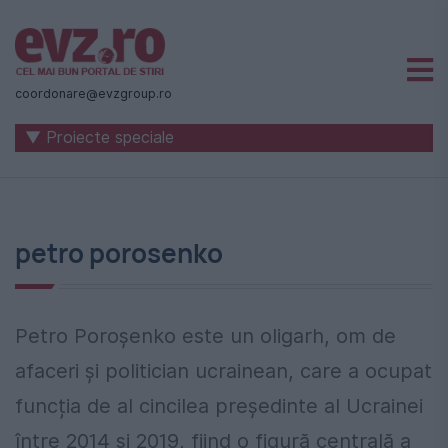
Știri
naționale
coordonare@evzgroup.ro
și
▼ Proiecte speciale
internaționale
|
România
petro porosenko
-
Evenimentul
Zilei
Petro Poroșenko este un oligarh, om de
afaceri și politician ucrainean, care a ocupat
funcția de al cincilea președinte al Ucrainei
între 2014 și 2019, fiind o figură centrală a