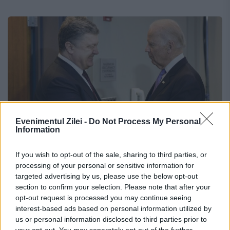
Evenimentul Zilei -
Do Not Process My Personal
Information
If you wish to opt-out of the sale, sharing to third parties, or
Înaltă trădare la Kiev. Poroșenko a dat-
processing of your personal or sensitive information for
o la cotitură cu Biden. Miza: un miliard
targeted advertising by us, please use the below opt-out
section to confirm your selection. Please note that after your
de dolari
opt-out request is processed you may continue seeing
interest-based ads based on personal information utilized by
20 MAI 2020
us or personal information disclosed to third parties prior to
your opt-out. You may separately opt-out of the further