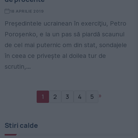
18 APRILIE 2019
Preşedintele ucrainean în exerciţiu, Petro
Poroşenko, e la un pas să piardă scaunul
de cel mai puternic om din stat, sondajele
în ceea ce privește al doilea tur de
scrutin,...
»
1
2
3
4
5
Stiri calde