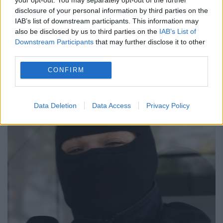
Procurorii ucraineni au deschis un dosar
disclosure of your personal information by third parties on the
penal pentru înaltă trădare şi abuz de
IAB’s list of downstream participants. This information may
also be disclosed by us to third parties on the
IAB’s List of
putere după publicarea unei înregistrări
Downstream Participants
that may further disclose it to other
dintre fostul preşedinte ucrainean Petro
third parties.
Poroşenko şi fostul vicepreşedinte
CONFIRM
american Joe Biden...
Data Deletion
Data Access
Privacy Policy