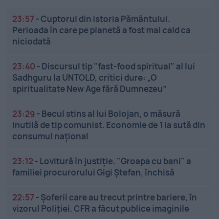
23:57
-
Cuptorul din istoria Pământului.
Perioada în care pe planetă a fost mai cald ca
niciodată
23:40
-
Discursul tip "fast-food spiritual" al lui
Sadhguru la UNTOLD, critici dure: „O
spiritualitate New Age fără Dumnezeu”
23:29
-
Becul stins al lui Bolojan, o măsură
inutilă de tip comunist. Economie de 1 la sută din
consumul național
23:12
-
Lovitură în justiție. "Groapa cu bani" a
familiei procurorului Gigi Ștefan, închisă
22:57
-
Șoferii care au trecut printre bariere, în
vizorul Poliției. CFR a făcut publice imaginile