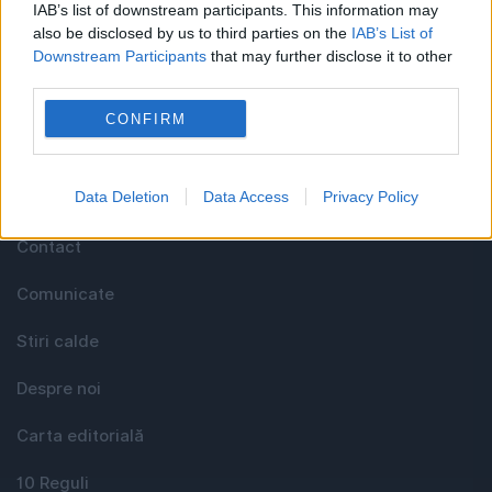
IAB’s list of downstream participants. This information may
celor care apreciază știrile corecte, obiective și
also be disclosed by us to third parties on the
IAB’s List of
relevante din toate domeniile de activitate
Downstream Participants
that may further disclose it to other
third parties.
Utile
CONFIRM
Data Deletion
Data Access
Privacy Policy
Media KIT
Contact
Comunicate
Stiri calde
Despre noi
Carta editorială
10 Reguli