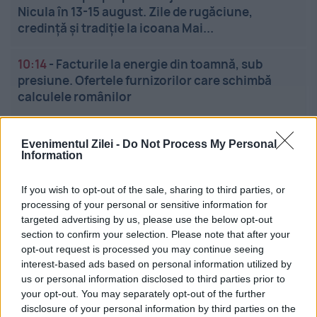
Nicula în 13-15 august. Zile de rugăciune,
credință și tradiție la icoana Mai...
10:14
-
Facturile la energie din toamnă, sub
presiune. Ofertele furnizorilor care schimbă
calculele românilor
Evenimentul Zilei -
Do Not Process My Personal
Information
If you wish to opt-out of the sale, sharing to third parties, or
processing of your personal or sensitive information for
targeted advertising by us, please use the below opt-out
Linkuri utile
section to confirm your selection. Please note that after your
opt-out request is processed you may continue seeing
interest-based ads based on personal information utilized by
Cel mai bun portal de stiri!
us or personal information disclosed to third parties prior to
your opt-out. You may separately opt-out of the further
Evenimentul Zilei este o publicație multimedia, dedicată
disclosure of your personal information by third parties on the