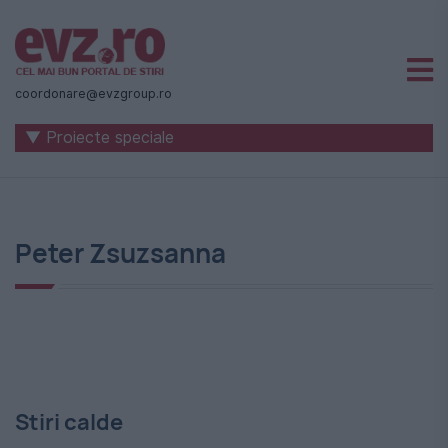
Știri
naționale
coordonare@evzgroup.ro
și
▼ Proiecte speciale
internaționale
|
România
Peter Zsuzsanna
-
Evenimentul
Zilei
Stiri calde