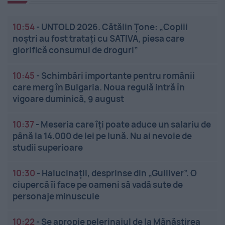
10:54
-
UNTOLD 2026. Cătălin Țone: „Copiii
noștri au fost tratați cu SATIVA, piesa care
glorifică consumul de droguri”
10:45
-
Schimbări importante pentru românii
care merg în Bulgaria. Noua regulă intră în
vigoare duminică, 9 august
10:37
-
Meseria care îți poate aduce un salariu de
până la 14.000 de lei pe lună. Nu ai nevoie de
studii superioare
10:30
-
Halucinații, desprinse din „Gulliver”. O
ciupercă îi face pe oameni să vadă sute de
personaje minuscule
10:22
-
Se apropie pelerinajul de la Mănăstirea