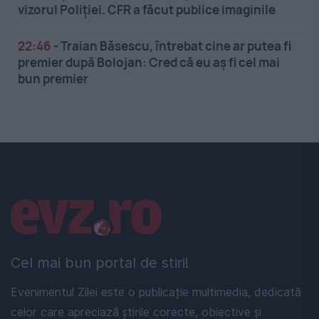
vizorul Poliției. CFR a făcut publice imaginile
22:46
-
Traian Băsescu, întrebat cine ar putea fi
premier după Bolojan: Cred că eu aș fi cel mai
bun premier
Linkuri utile
Cel mai bun portal de stiri!
Evenimentul Zilei este o publicație multimedia, dedicată
celor care apreciază știrile corecte, obiective și