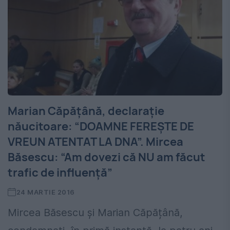
Marian Căpățână, declarație
năucitoare: “DOAMNE FEREȘTE DE
VREUN ATENTAT LA DNA”. Mircea
Băsescu: “Am dovezi că NU am făcut
trafic de influență”
24 MARTIE 2016
Mircea Băsescu și Marian Căpățână,