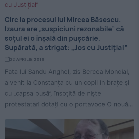
Circ la procesul lui Mircea Băsescu.
Izaura are „suspiciuni rezonabile” că
soțul ei o înșală din pușcărie.
Supărată, a strigat: „Jos cu Justiția!”
22 APRILIE 2016
Fata lui Sandu Anghel, zis Bercea Mondial,
a venit la Constanța cu un copil în brațe și
cu „capsa pusă”, însoțită de niște
protestatari dotați cu o portavoce O nouă...