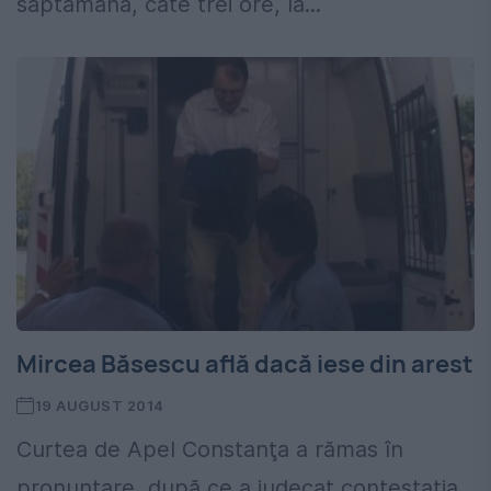
săptămână, câte trei ore, la...
Mircea Băsescu află dacă iese din arest
19 AUGUST 2014
Curtea de Apel Constanţa a rămas în
pronunţare, după ce a judecat contestaţia