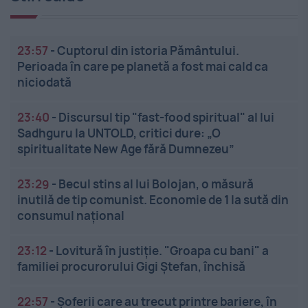
23:57
-
Cuptorul din istoria Pământului.
Perioada în care pe planetă a fost mai cald ca
niciodată
23:40
-
Discursul tip "fast-food spiritual" al lui
Sadhguru la UNTOLD, critici dure: „O
spiritualitate New Age fără Dumnezeu”
23:29
-
Becul stins al lui Bolojan, o măsură
inutilă de tip comunist. Economie de 1 la sută din
consumul național
23:12
-
Lovitură în justiție. "Groapa cu bani" a
familiei procurorului Gigi Ștefan, închisă
22:57
-
Șoferii care au trecut printre bariere, în