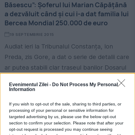
Băsescu”: Șoferul lui Marian Căpățână
a dezvăluit când și cui i-a dat familia lui
Bercea Mondial 250.000 de euro
19 SEPTEMBRIE 2015
Audiat ieri la Tribunalul Constanța, Ion
Preda, zis Gore, a dat o serie de detalii care
ar putea stabili clar traseul banilor Dosarul
în care Mircea Băsescu şi Marian
Evenimentul Zilei -
Do Not Process My Personal
Căpăţână...
Information
If you wish to opt-out of the sale, sharing to third parties, or
processing of your personal or sensitive information for
targeted advertising by us, please use the below opt-out
section to confirm your selection. Please note that after your
opt-out request is processed you may continue seeing