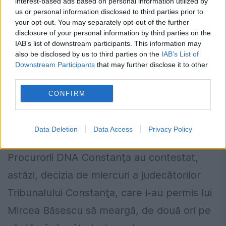
interest-based ads based on personal information utilized by
us or personal information disclosed to third parties prior to
your opt-out. You may separately opt-out of the further
disclosure of your personal information by third parties on the
IAB’s list of downstream participants. This information may
also be disclosed by us to third parties on the
IAB’s List of
Downstream Participants
that may further disclose it to other
third parties.
DNA cere Curţii de Apel Constanţa ca
CONFIRM
Mircea Băsescu să rămână arestat la
domiciliu
Data Deletion
Data Access
Privacy Policy
16 IANUARIE 2015
Procurorii DNA Constanţa au contestat,
astăzi, decizia de miercuri a judecătorilor
Tribunalului Constanţa, care i-au permis lui
Mircea Băsescu să meargă, de două ori pe