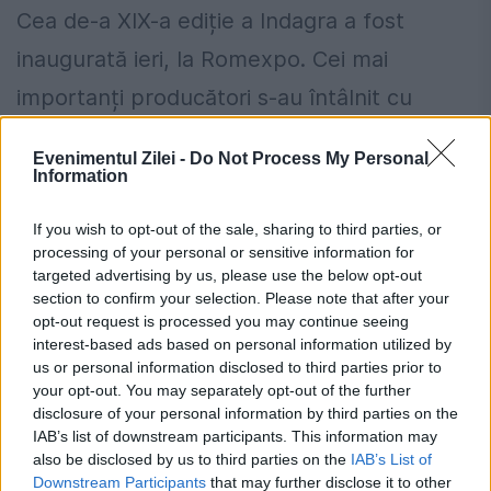
Cea de-a XIX-a ediție a Indagra a fost
inaugurată ieri, la Romexpo. Cei mai
importanți producători s-au întâlnit cu
reprezentanți ai statului, viitori parteneri
Evenimentul Zilei -
Do Not Process My Personal
sau oameni pasionați de agricultură.
Information
Băuturile...
If you wish to opt-out of the sale, sharing to third parties, or
processing of your personal or sensitive information for
targeted advertising by us, please use the below opt-out
section to confirm your selection. Please note that after your
opt-out request is processed you may continue seeing
interest-based ads based on personal information utilized by
us or personal information disclosed to third parties prior to
your opt-out. You may separately opt-out of the further
disclosure of your personal information by third parties on the
IAB’s list of downstream participants. This information may
also be disclosed by us to third parties on the
IAB’s List of
Downstream Participants
that may further disclose it to other