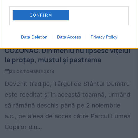
third parties.
CONFIRM
RECORDURI CULINARE la Târgul de
„Sfântul Dumitru”. CEA MAI MARE
Data Deletion
Data Access
Privacy Policy
plăcintă cu dovleac și CEL MAI MARE
COZONAC. Din meniu nu lipsesc vițelul
la proțap, mustul și pastrama
24 OCTOMBRIE 2014
Devenit tradiție, Târgul de Sfântul Dumitru
este reeditat și în această toamnă, urmând
să rămână deschis până pe 2 noiembrie
a.c., pe aleea de acces către Parcul Lumea
Copiilor din...