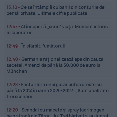
13:10
-
Ce se întâmplă cu banii din conturile de
pensii private. Ultimele cifre publicate
12:57
-
AI începe să „scrie” viață. Moment istoric
în laborator
12:49
-
În sfârșit, fumătorul!
12:40
-
Germania raționalizează apa din cauza
secetei. Amenzi de până la 50.000 de euro la
München
12:28
-
Facturile la energie ar putea crește cu
până la 20% în iarna 2026-2027: „Sunt analizate
trei scenarii
12:20
-
Scandal cu macete și spray lacrimogen,
pe o stradă din Târgu Jiu. Trei bărbați s-au luptat