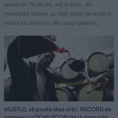
respectiv 79 de ani, soţ şi soţie, din
municipiul Slatina, au fost găsiți decedați în
beciul locuinţei lor, din cauza gazelor...
MUSTUL vă poate lăsa orbi. RECORD de
oameni cu OCHII SCOŞI de la dopurile