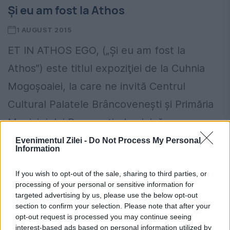
Şi eu am fost la Athos
1 AUGUST 2015
ET IN ATHOS EGO, („Şi eu am fost la
Athos”) este titlul expoziţiei de la Cuhnia
Mogoşoaiei, la care ne invită Centrul
Cultural Palatele Brâncoveneşti şi Primăria
Municipiului Bucureşti, duminică...
Evenimentul Zilei -
Do Not Process My Personal
Information
If you wish to opt-out of the sale, sharing to third parties, or
processing of your personal or sensitive information for
targeted advertising by us, please use the below opt-out
section to confirm your selection. Please note that after your
opt-out request is processed you may continue seeing
interest-based ads based on personal information utilized by