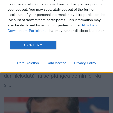
us or personal information disclosed to third parties prior to
your opt-out. You may separately opt-out of the further
disclosure of your personal information by third parties on the
IAB’s list of downstream participants. This information may
also be disclosed by us to third parties on the
IAB’s List of
Angela Ciochină, un om-lumină
Downstream Participants
that may further disclose it to other
third parties.
8 IULIE 2015
CONFIRM
Cântăreaţa Angela Ciochină a murit marţi.
Avea 60 de ani. De mulţi ani se lupta cu
Data Deletion
Data Access
Privacy Policy
boala, cu singurătatea, poate cu tristeţea,
dar niciodată nu se plângea de nimic. Nu-
şi...